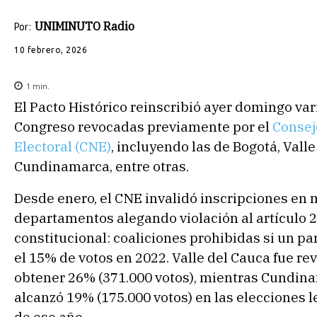
UNIMINUTO Radio
Por:
10 febrero, 2026
1
min.
El Pacto Histórico reinscribió ayer domingo vari
Congreso revocadas previamente por el
Consej
Electoral (CNE)
, incluyendo las de Bogotá, Valle
Cundinamarca, entre otras.
Desde enero, el CNE invalidó inscripciones en 
departamentos alegando violación al artículo 
constitucional: coaliciones prohibidas si un pa
el 15% de votos en 2022. Valle del Cauca fue re
obtener 26% (371.000 votos), mientras Cundin
alcanzó 19% (175.000 votos) en las elecciones l