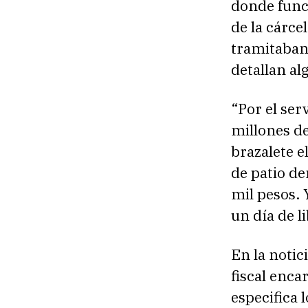
donde funci
de la cárce
tramitaban
detallan al
“Por el ser
millones de
brazalete e
de patio de
mil pesos. 
un día de l
En la notic
fiscal enca
especifica 