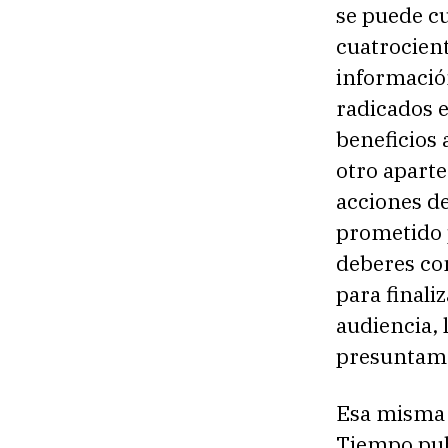
se puede cu
cuatrocien
información
radicados e
beneficios 
otro aparte
acciones de
prometido p
deberes com
para finaliz
audiencia, 
presuntamen
Esa misma s
Tiempo publ