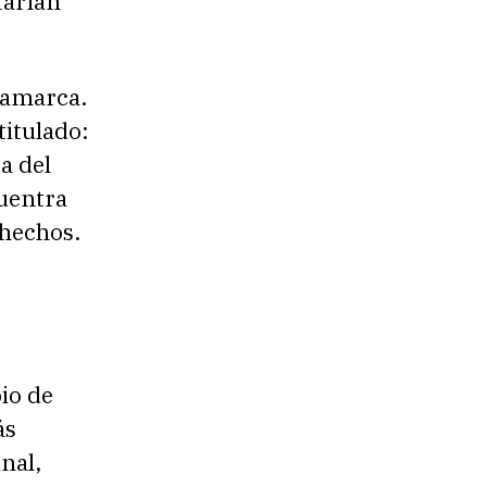
tarían
namarca.
titulado:
a del
cuentra
 hechos.
pio de
ás
nal,