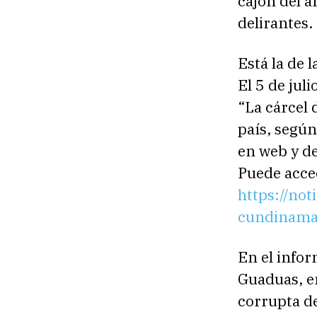
cajón del a
delirantes.
Está la de 
El 5 de jul
“La cárcel
país, según
en web y de
Puede acced
https://not
cundinamar
En el infor
Guaduas, e
corrupta de