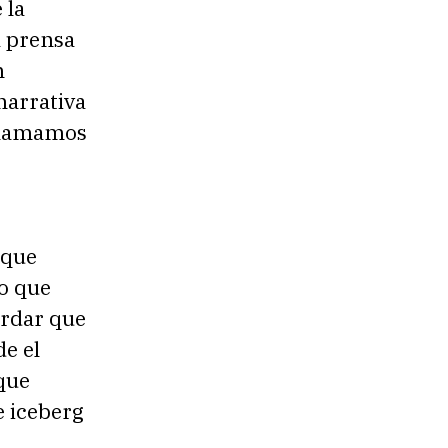
 la
a prensa
n
narrativa
 llamamos
 que
lo que
ordar que
de el
 que
e iceberg