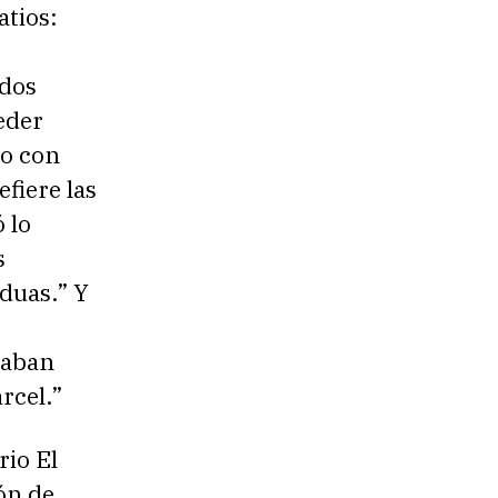
atios:
ados
eder
to con
efiere las
 lo
s
duas.” Y
taban
rcel.”
rio El
ón de