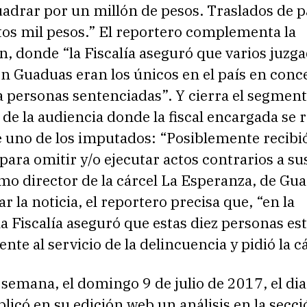
adrar por un millón de pesos. Traslados de p
tos mil pesos.” El reportero complementa la
, donde “la Fiscalía aseguró que varios juzg
n Guaduas eran los únicos en el país en conc
a personas sentenciadas”. Y cierra el segmen
 de la audiencia donde la fiscal encargada se r
 uno de los imputados: “Posiblemente recibió
ara omitir y/o ejecutar actos contrarios a su
o director de la cárcel La Esperanza, de Gua
ar la noticia, el reportero precisa que, “en la
la Fiscalía aseguró que estas diez personas es
te al servicio de la delincuencia y pidió la cá
emana, el domingo 9 de julio de 2017, el dia
icó en su edición web un análisis en la secci