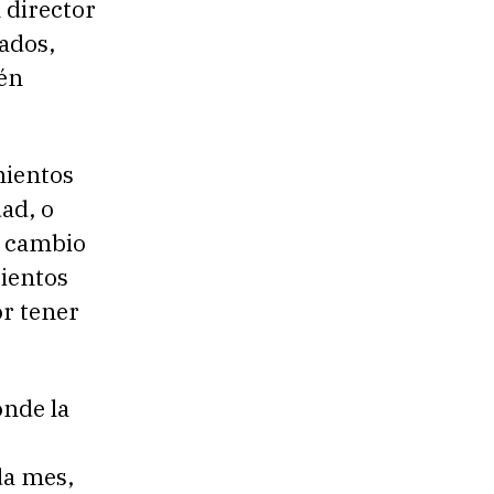
 director
ados,
ién
nientos
dad, o
l cambio
cientos
or tener
onde la
ada mes,