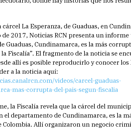
necdotario, donde hay historias que nos resul
la cárcel La Esperanza, de Guaduas, en Cundi
io de 2017, Noticias RCN presenta un informe 
 de Guaduas, Cundinamarca, es la más corrupt
 la Fiscalía”. El fragmento de la noticia se en
sde allí es posible reproducirlo y conocer los
er a la noticia aquí:
icias.canalrcn.com/videos/carcel-guaduas-
ca-mas-corrupta-del-pais-segun-fiscalia
me, la Fiscalía revela que la cárcel del munici
n el departamento de Cundinamarca, es la m
 Colombia. Allí organizaron un negocio crimi