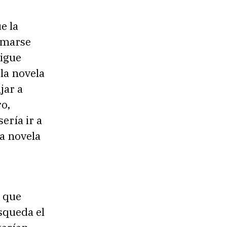
e la
lamarse
sigue
la novela
jar a
ro,
ería ir a
la novela
s que
squeda el