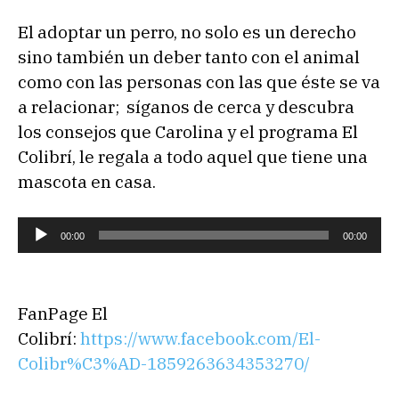
El adoptar un perro, no solo es un derecho
sino también un deber tanto con el animal
como con las personas con las que éste se va
a relacionar; síganos de cerca y descubra
los consejos que Carolina y el programa El
Colibrí, le regala a todo aquel que tiene una
mascota en casa.
R
00:00
00:00
e
p
r
FanPage El
o
Colibrí:
https://www.facebook.com/El-
d
Colibr%C3%AD-1859263634353270/
u