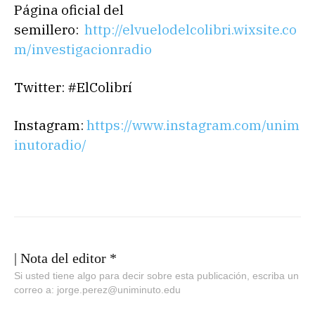
c
Página oficial del
t
semillero:
http://elvuelodelcolibri.wixsite.co
o
m/investigacionradio
r
d
Twitter: #ElColibrí
e
a
Instagram:
https://www.instagram.com/unim
u
inutoradio/
d
i
o
| Nota del editor *
Si usted tiene algo para decir sobre esta publicación, escriba un
correo a: jorge.perez@uniminuto.edu