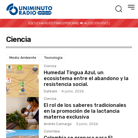
ESCUCHA NUESTRAS EMISORAS:
🔊 AUDIO EN VIVO |
Ciencia
Medio Ambiente
Tecnología
Ciencia
Humedal Tingua Azul, un
ecosistema entre el abandono y la
resistencia social.
Datéate
-
4 junio, 2026
Ciencia
El rol de los saberes tradicionales
en la promoción de la lactancia
materna exclusiva
Andrés Camargo
-
3 junio, 2026
Colombia
Colombia se prepara para El