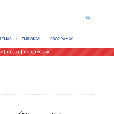
TEMAS
EMISORAS
PROGRAMAS
AM
| 🔈 BELLO
|
🔈 SOLO MÚSICA