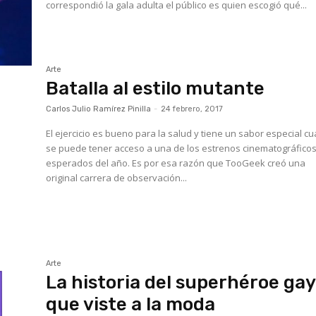
correspondió la gala adulta el público es quien escogió qué...
Arte
Batalla al estilo mutante
Carlos Julio Ramírez Pinilla
-
24 febrero, 2017
El ejercicio es bueno para la salud y tiene un sabor especial c
se puede tener acceso a una de los estrenos cinematográfico
esperados del año. Es por esa razón que TooGeek creó una
original carrera de observación...
Arte
La historia del superhéroe ga
que viste a la moda