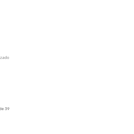
lizado
de 39