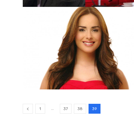
...
1
37
38
39