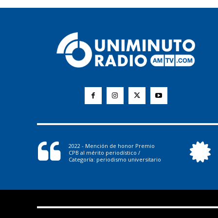
2022 - Mención de honor Premio
CPB al mérito periodístico /
Categoría: periodismo universitario