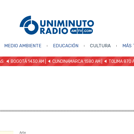
MEDIO AMBIENTE
EDUCACIÓN
CULTURA
MÁS 
S: 🔈
BOGOTÁ 1430 AM
| 🔈 CUNDINAMARCA 1580 AM
| 🔈 TOLIMA 870 
Arte