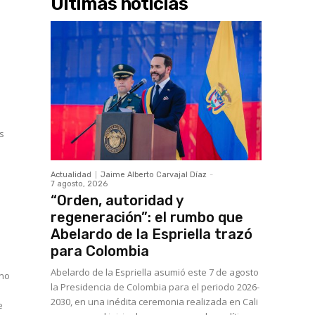
Últimas noticias
e
s
Actualidad
Jaime Alberto Carvajal Díaz
-
7 agosto, 2026
“Orden, autoridad y
regeneración”: el rumbo que
Abelardo de la Espriella trazó
para Colombia
Abelardo de la Espriella asumió este 7 de agosto
ano
la Presidencia de Colombia para el periodo 2026-
2030, en una inédita ceremonia realizada en Cali