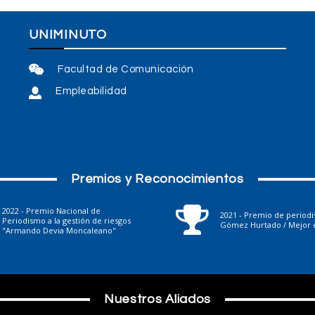
UNIMINUTO
Facultad de Comunicación
Empleabilidad
Premios y Reconocimientos
2022 - Premio Nacional de
2021 - Premio de period
Periodismo a la gestión de riesgos
Gómez Hurtado / Mejor e
"Armando Devia Moncaleano"
Nuestros Aliados