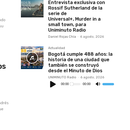
Entrevista exclusiva con
Rossif Sutherland de la
serie de
a
Universal+, Murder in a
ando
small town, para
 su
Uniminuto Radio
Daniel Rojas Chía
-
6 agosto, 2026
Actualidad
Bogotá cumple 488 años: la
historia de una ciudad que
os
también se construyó
desde el Minuto de Dios
UNIMINUTO Radio
-
6 agosto, 2026
Reproductor
de
00:00
00:00
Utiliza
audio
las
teclas
de
flecha
ndrés
arriba/abajo
para
que
aumentar
o
o
disminuir
el
volumen.