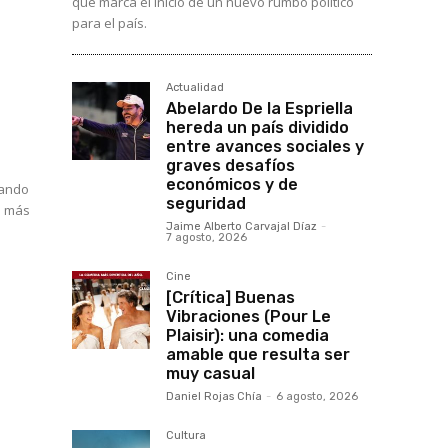
que marca el inicio de un nuevo rumbo político
para el país.
Actualidad
Abelardo De la Espriella
hereda un país dividido
entre avances sociales y
graves desafíos
económicos y de
uando
seguridad
s más
Jaime Alberto Carvajal Díaz
-
7 agosto, 2026
Cine
[Crítica] Buenas
Vibraciones (Pour Le
Plaisir): una comedia
amable que resulta ser
muy casual
y
Daniel Rojas Chía
-
6 agosto, 2026
Cultura