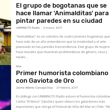
El grupo de bogotanas que se
hace llamar ‘Animalditas’ para
pintar paredes en su ciudad
UNIMINUTO Radio
-
2 marzo, 2017
“Animalditas” es un colectivo de cuatro jóvenes bogotanas qu
hace más de un año entendieron que la creatividad y el arte
plasmado en las paredes trascendencia. Este grupo de mujere
hace murales que muestran problemáticas de género, raza y
medio...
Arte
Primer humorista colombiano
con Gaviota de Oro
Jaime Alberto Carvajal Díaz
-
27 febrero, 2017
En diálogo con UNIMINUTO Radio estuvo el humorista colombi
Carlos “El Mono” Sánchez quien obtuvo los galardones más
importantes que otorga el Festival de Viña del Mar en Chile. “Me