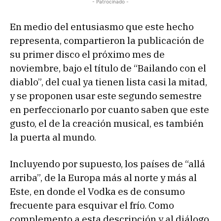
- Patrocinado -
e
a
En medio del entusiasmo que este hecho
u
representa, compartieron la publicación de
d
su primer disco el próximo mes de
i
noviembre, bajo el título de “Bailando con el
o
diablo”, del cual ya tienen lista casi la mitad,
y se proponen usar este segundo semestre
en perfeccionarlo por cuanto saben que este
gusto, el de la creación musical, es también
la puerta al mundo.
Incluyendo por supuesto, los países de “allá
arriba”, de la Europa más al norte y más al
Este, en donde el Vodka es de consumo
frecuente para esquivar el frío. Como
complemento a esta descripción y al diálogo