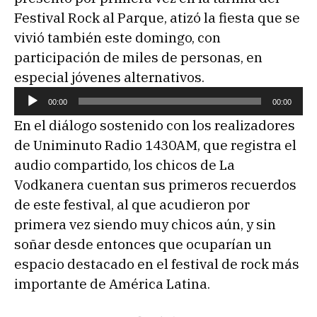
Festival Rock al Parque, atizó la fiesta que se
vivió también este domingo, con
participación de miles de personas, en
especial jóvenes alternativos.
R
00:00
00:00
e
En el diálogo sostenido con los realizadores
p
de Uniminuto Radio 1430AM, que registra el
r
audio compartido, los chicos de La
o
Vodkanera cuentan sus primeros recuerdos
d
de este festival, al que acudieron por
u
primera vez siendo muy chicos aún, y sin
c
soñar desde entonces que ocuparían un
t
espacio destacado en el festival de rock más
o
importante de América Latina.
r
d