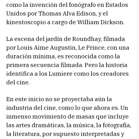
d
como la invención del fonógrafo en Estados
u
Unidos por Thomas Alva Edison, y el
c
kinestoscopio a cargo de William Dickson.
t
o
La escena del jardín de Roundhay, filmada
r
por Louis Aime Augustin, Le Prince, con una
d
duración mínima, es reconocida como la
e
primera secuencia filmada. Pero la historia
a
identifica a los Lumiere como los creadores
u
del cine.
d
i
En este inicio no se proyectaba aún la
o
industria del cine, como lo que ahora es. Un
inmenso movimiento de masas que incluye
las artes dramáticas, la música, la fotografía,
la literatura, por supuesto interpretadas y