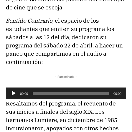
de cine que se escoja.
Sentido Contrario
, el espacio de los
estudiantes que emiten su programa los
sábados a las 12 del día, dedicaron su
programa del sábado 22 de abril, a hacer un
paneo que compartimos en el audio a
continuación:
- Patrocinado -
R
00:00
00:00
e
Resaltamos del programa, el recuento de
p
sus inicios a finales del siglo XIX. Los
r
hermanos Lumiere, en diciembre de 1985
o
incursionaron, apoyados con otros hechos