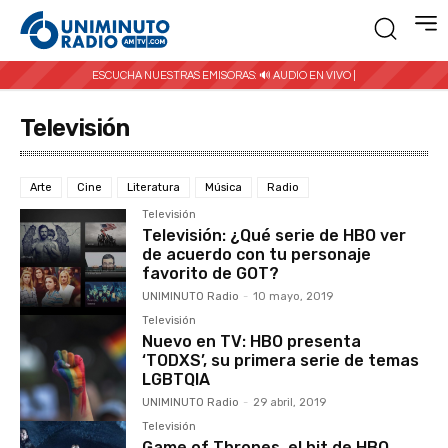
ESCUCHA NUESTRAS EMISORAS:
🔊 AUDIO EN VIVO |
Televisión
Arte
Cine
Literatura
Música
Radio
Televisión
Televisión: ¿Qué serie de HBO ver
de acuerdo con tu personaje
favorito de GOT?
UNIMINUTO Radio
-
10 mayo, 2019
Televisión
Nuevo en TV: HBO presenta
‘TODXS’, su primera serie de temas
LGBTQIA
UNIMINUTO Radio
-
29 abril, 2019
Televisión
Game of Thrones, el hit de HBO