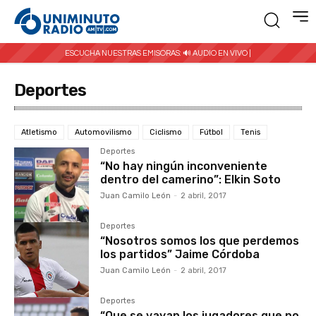
ESCUCHA NUESTRAS EMISORAS:
🔊 AUDIO EN VIVO |
Deportes
Atletismo
Automovilismo
Ciclismo
Fútbol
Tenis
Deportes
“No hay ningún inconveniente
dentro del camerino”: Elkin Soto
Juan Camilo León
-
2 abril, 2017
Deportes
“Nosotros somos los que perdemos
los partidos” Jaime Córdoba
Juan Camilo León
-
2 abril, 2017
Deportes
“Que se vayan los jugadores que no