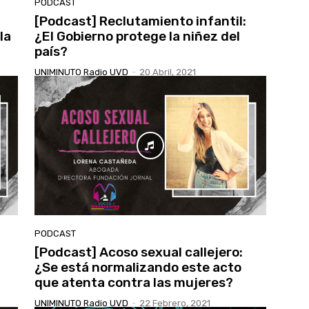
PODCAST
[Podcast] Reclutamiento infantil:
la
¿El Gobierno protege la niñez del
país?
UNIMINUTO Radio UVD
-
20 Abril, 2021
PODCAST
[Podcast] Acoso sexual callejero:
¿Se está normalizando este acto
que atenta contra las mujeres?
UNIMINUTO Radio UVD
-
22 Febrero, 2021