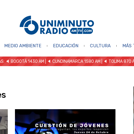
MEDIO AMBIENTE
EDUCACIÓN
CULTURA
MÁS 
S: 🔈
BOGOTÁ 1430 AM
| 🔈 CUNDINAMARCA 1580 AM
| 🔈 TOLIMA 870 
es