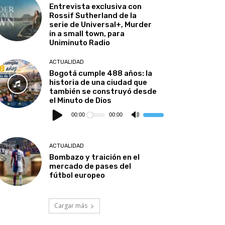
Entrevista exclusiva con
Rossif Sutherland de la
serie de Universal+, Murder
in a small town, para
Uniminuto Radio
ACTUALIDAD
Bogotá cumple 488 años: la
historia de una ciudad que
también se construyó desde
el Minuto de Dios
Reproductor
de
00:00
00:00
Utiliza
audio
las
teclas
de
flecha
ACTUALIDAD
arriba/abajo
para
Bombazo y traición en el
aumentar
mercado de pases del
o
disminuir
fútbol europeo
el
volumen.
Cargar más