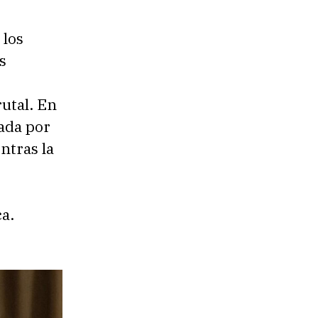
a los
s
utal. En
ada por
ntras la
a.