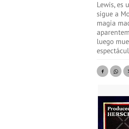
Lewis, es 
sigue a Mo
magia maca
aparenteme
luego muer
espectácul