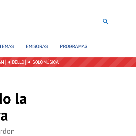
TEMAS
EMISORAS
PROGRAMAS
AM
| 🔈 BELLO
|
🔈 SOLO MÚSICA
o la
ra
ordon