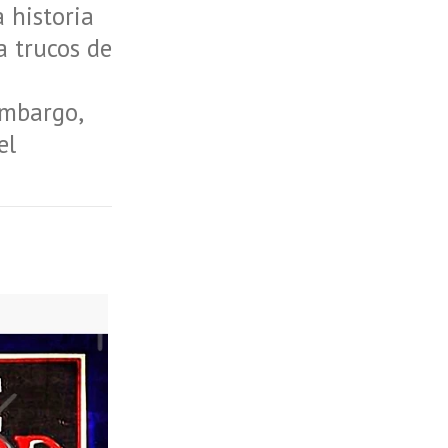
a historia
a trucos de
embargo,
el