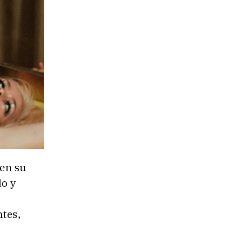
 en su
do y
ntes,