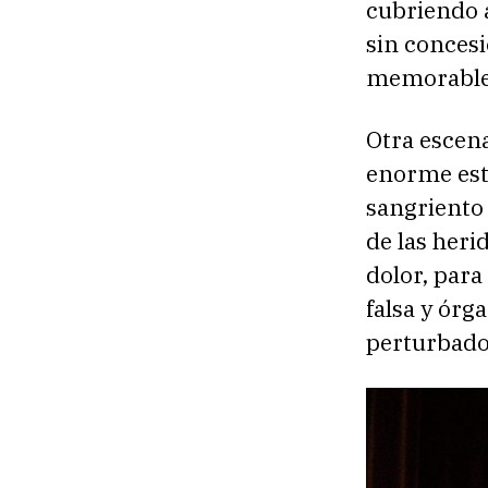
cubriendo a
sin conces
memorable
Otra escena
enorme est
sangriento 
de las heri
dolor, para
falsa y órg
perturbado