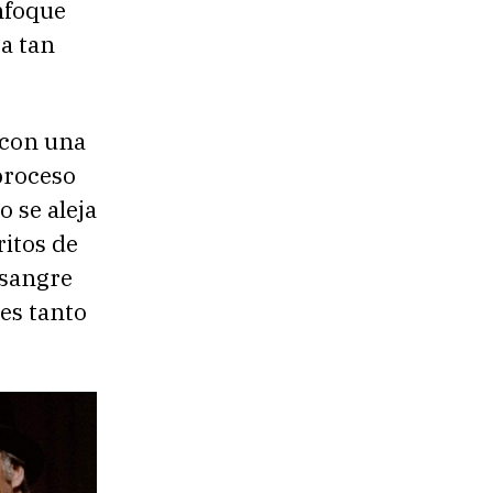
enfoque
a tan
 con una
proceso
 se aleja
ritos de
 sangre
es tanto