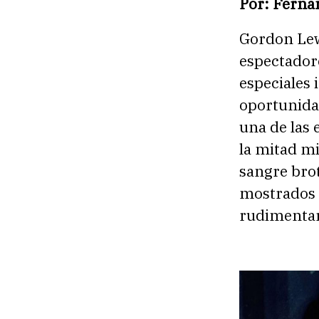
Por: Ferna
Gordon Le
espectadore
especiales
oportunida
una de las
la mitad mi
sangre brot
mostrados e
rudimentari