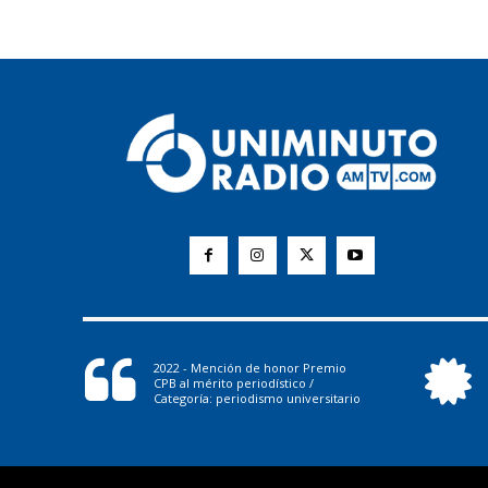
2022 - Mención de honor Premio
CPB al mérito periodístico /
Categoría: periodismo universitario