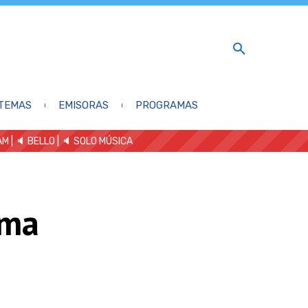
TEMAS
EMISORAS
PROGRAMAS
AM
| 🔈 BELLO
|
🔈 SOLO MÚSICA
rma