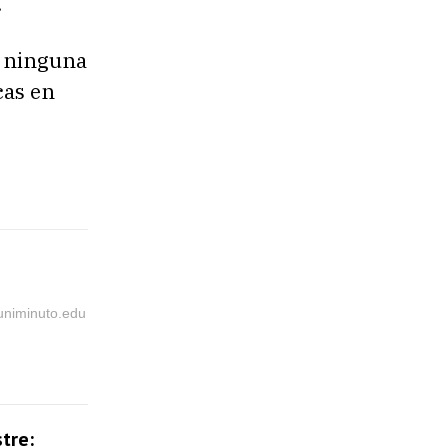
.
y ninguna
cas en
@uniminuto.edu
tre: