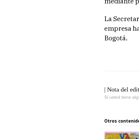
mediante p
La Secretar
empresa hab
Bogotá.
| Nota del edi
Si usted tiene al
Otros contenid