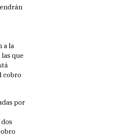
 tendrán
 a la
 las que
stá
l cobro
ladas por
a
 dos
cobro