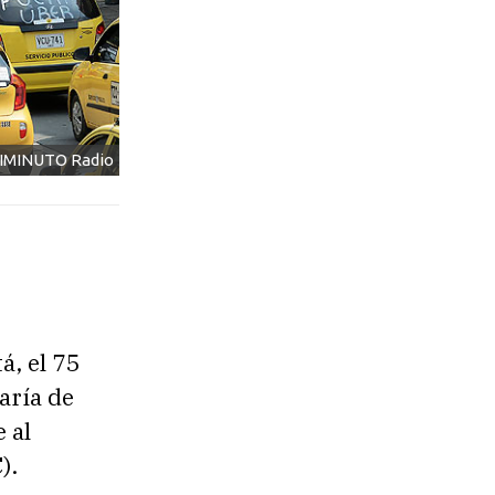
NIMINUTO Radio
á, el 75
aría de
 al
).