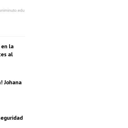
@uniminuto.edu
 en la
tes al
a! Johana
 seguridad