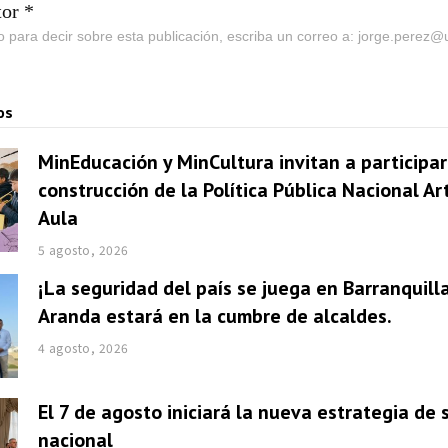
tor *
go para decir sobre esta publicación, escriba un correo a: jorge.perez
os
MinEducación y MinCultura invitan a participar
construcción de la Política Pública Nacional Ar
Aula
5 agosto, 2026
¡La seguridad del país se juega en Barranquill
Aranda estará en la cumbre de alcaldes.
4 agosto, 2026
El 7 de agosto iniciará la nueva estrategia de
nacional