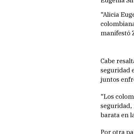
“Alicia Eug
colombiana,
manifestó 
Cabe resalt
seguridad e
juntos enfr
“Los colom
seguridad,
barata en l
Por otra pa