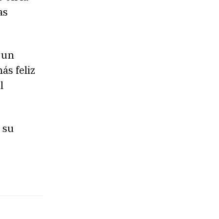
as
 un
ás feliz
l
 su