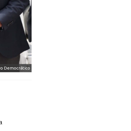
tro Democrático
a