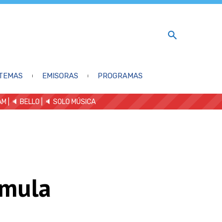
TEMAS
EMISORAS
PROGRAMAS
AM
| 🔈 BELLO
|
🔈 SOLO MÚSICA
rmula