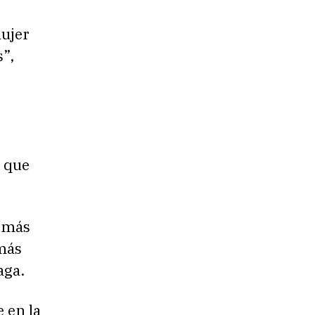
mujer
”,
a que
 más
más
aga.
e en la