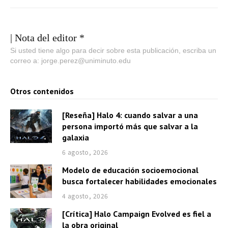
| Nota del editor *
Si usted tiene algo para decir sobre esta publicación, escriba un
correo a: jorge.perez@uniminuto.edu
Otros contenidos
[Reseña] Halo 4: cuando salvar a una
persona importó más que salvar a la
galaxia
6 agosto, 2026
Modelo de educación socioemocional
busca fortalecer habilidades emocionales
4 agosto, 2026
[Crítica] Halo Campaign Evolved es fiel a
la obra original