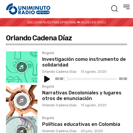
ESCUCHA NUESTRAS EMISORAS:
🔊 AUDIO EN VIVO |
Orlando Cadena Díaz
Bogotá
Investigación como instrumento de
solidaridad
Orlando Cadena Díaz
-
13 agosto, 2020
Reproductor
de
00:00
00:00
audio
Bogotá
Narrativas Decoloniales y lugares
otros de enunciación
Orlando Cadena Díaz
-
13 agosto, 2020
Bogotá
Políticas educativas en Colombia
Orlando Cadena Díaz
-
23 julio, 2020