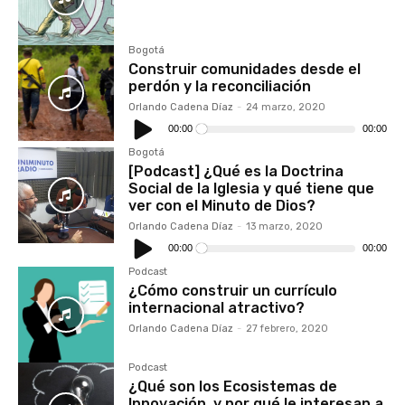
Bogotá
Construir comunidades desde el
perdón y la reconciliación
Orlando Cadena Díaz
-
24 marzo, 2020
Reproductor
de
00:00
00:00
audio
Bogotá
[Podcast] ¿Qué es la Doctrina
Social de la Iglesia y qué tiene que
ver con el Minuto de Dios?
Orlando Cadena Díaz
-
13 marzo, 2020
Reproductor
de
00:00
00:00
audio
Podcast
¿Cómo construir un currículo
internacional atractivo?
Orlando Cadena Díaz
-
27 febrero, 2020
Podcast
¿Qué son los Ecosistemas de
Innovación, y por qué le interesan a