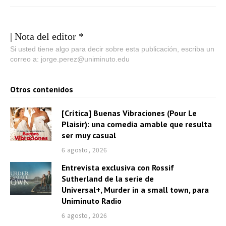
| Nota del editor *
Si usted tiene algo para decir sobre esta publicación, escriba un
correo a: jorge.perez@uniminuto.edu
Otros contenidos
[Crítica] Buenas Vibraciones (Pour Le
Plaisir): una comedia amable que resulta
ser muy casual
6 agosto, 2026
Entrevista exclusiva con Rossif
Sutherland de la serie de
Universal+, Murder in a small town, para
Uniminuto Radio
6 agosto, 2026