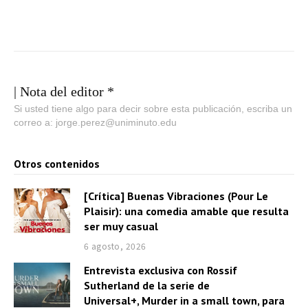
| Nota del editor *
Si usted tiene algo para decir sobre esta publicación, escriba un
correo a: jorge.perez@uniminuto.edu
Otros contenidos
[Crítica] Buenas Vibraciones (Pour Le
Plaisir): una comedia amable que resulta
ser muy casual
6 agosto, 2026
Entrevista exclusiva con Rossif
Sutherland de la serie de
Universal+, Murder in a small town, para