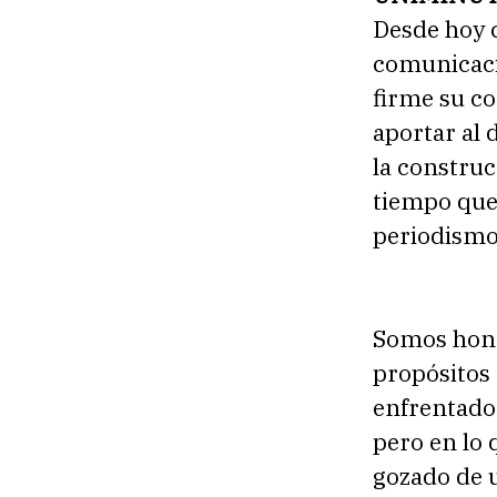
Desde hoy 
comunicaci
firme su c
aportar al 
la construc
tiempo que
periodismo 
Somos hone
propósitos
enfrentado 
pero en lo
gozado de u