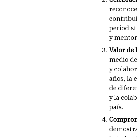
reconocer
contribui
periodist
y mentor
Valor de
medio de
y colabor
años, la 
de difere
y la col
país.
Compromi
demostra