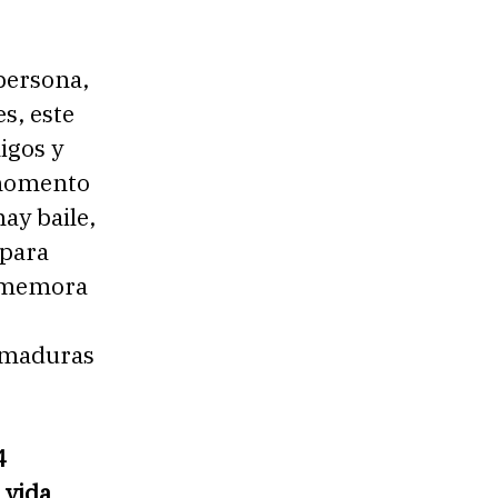
 persona,
s, este
igos y
e momento
ay baile,
 para
onmemora
 maduras
4
 vida
.