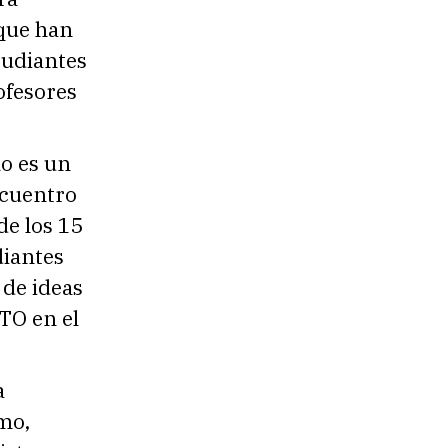
 que han
studiantes
ofesores
lo es un
ncuentro
de los 15
diantes
 de ideas
TO en el
a
mo,