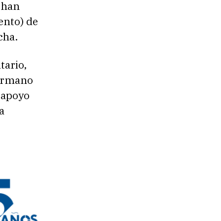
 han
ento) de
cha.
tario,
hermano
 apoyo
a