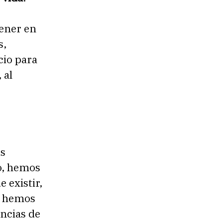
ener en
s,
cio para
 al
os
o, hemos
 existir,
, hemos
ncias de