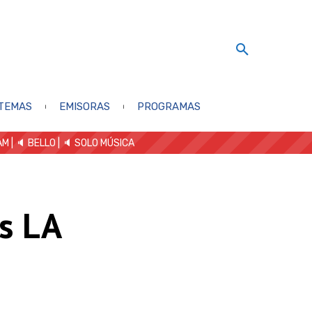
TEMAS
EMISORAS
PROGRAMAS
AM
| 🔈 BELLO
|
🔈 SOLO MÚSICA
s LA