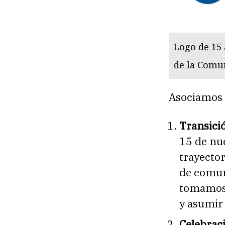
Logo de 15 
de la Comu
Asociamos l
Transició
15 de nue
trayecto
de comun
tomamos 
y asumir
Celebrac