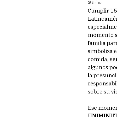
3
min.
Cumplir 15
Latinoaméri
especialme
momento se
familia par
simboliza e
comida, ser
algunos po
la presunc
responsabi
sobre su vi
Ese moment
UNIMINUTO 