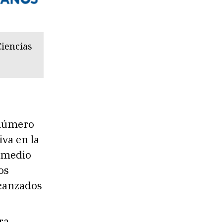
Ciencias
 número
va en la
o medio
os
lcanzados
ra