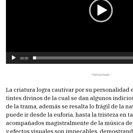
d
u
c
t
o
r
d
00:00
e
v
- Patrocinado -
í
d
La criatura logra cautivar por su personalidad e
e
tintes divinos de la cual se dan algunos indicio
o
de la trama, además se resalta lo frágil de la 
puede ir desde la euforia, hasta la tristeza en 
acompañados magistralmente de la música de l
y efectos visuales son impecables, demostran