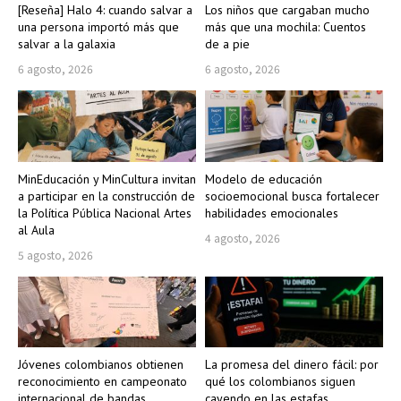
[Reseña] Halo 4: cuando salvar a
Los niños que cargaban mucho
una persona importó más que
más que una mochila: Cuentos
salvar a la galaxia
de a pie
6 agosto, 2026
6 agosto, 2026
MinEducación y MinCultura invitan
Modelo de educación
a participar en la construcción de
socioemocional busca fortalecer
la Política Pública Nacional Artes
habilidades emocionales
al Aula
4 agosto, 2026
5 agosto, 2026
Jóvenes colombianos obtienen
La promesa del dinero fácil: por
reconocimiento en campeonato
qué los colombianos siguen
internacional de bandas
cayendo en las estafas