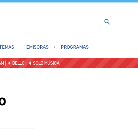
TEMAS
EMISORAS
PROGRAMAS
AM
| 🔈 BELLO
|
🔈 SOLO MÚSICA
o