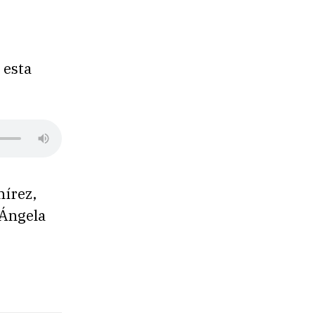
 esta
mírez,
 Ángela