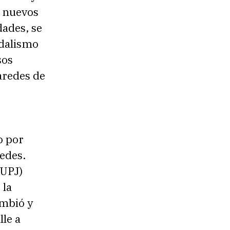
y nuevos
dades, se
ndalismo
sos
aredes de
o por
redes.
(UPJ)
 la
ambió y
lle a