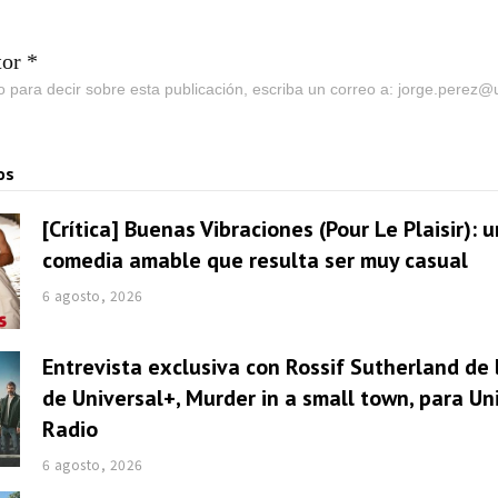
tor *
go para decir sobre esta publicación, escriba un correo a: jorge.perez
os
[Crítica] Buenas Vibraciones (Pour Le Plaisir): 
comedia amable que resulta ser muy casual
6 agosto, 2026
Entrevista exclusiva con Rossif Sutherland de 
de Universal+, Murder in a small town, para U
Radio
6 agosto, 2026