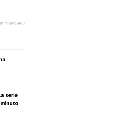
@uniminuto.edu
una
la serie
niminuto