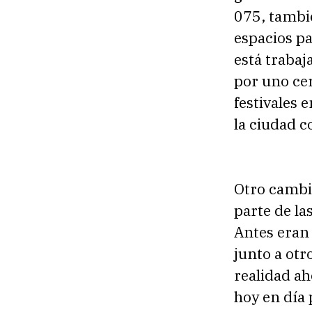
075, tambié
espacios pa
está traba
por uno cer
festivales 
la ciudad co
Otro cambi
parte de la
Antes eran 
junto a otr
realidad ah
hoy en día 