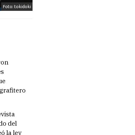
Foto: tokidoki
ron
es
ue
grafitero
evista
do del
ó la ley