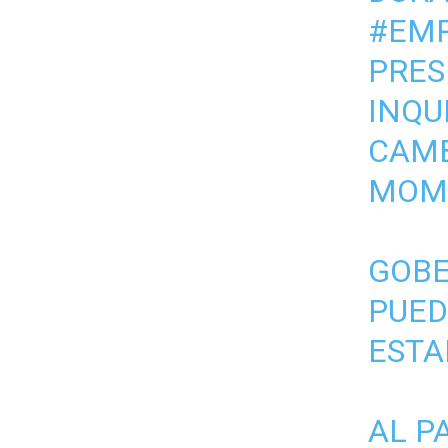
#EM
PRES
INQU
CAMB
MOM
GOBE
PUED
ESTA
AL P