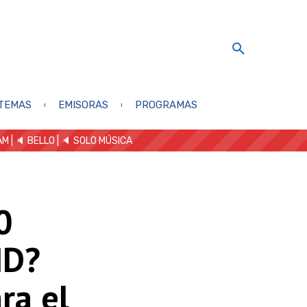
TEMAS
EMISORAS
PROGRAMAS
AM
| 🔈 BELLO
|
🔈 SOLO MÚSICA
0
ID?
ra el