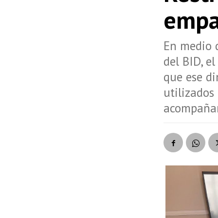
empa
En medio d
del BID, e
que ese d
utilizados
acompañam