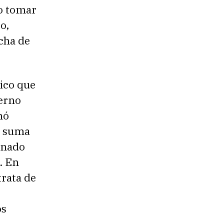
no tomar
o,
cha de
ico que
ierno
nó
a suma
tinado
. En
trata de
os