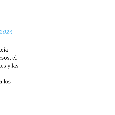
 2026
ncia
sos, el
s y las
a los