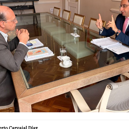
rto Carvajal Díaz