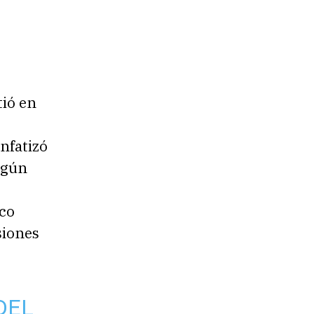
tió en
nfatizó
egún
ico
siones
DEL