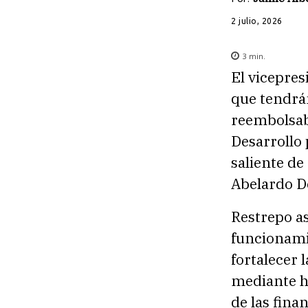
2 julio, 2026
3
min.
El vicepres
que tendrá
reembolsab
Desarrollo
saliente de
Abelardo De
Restrepo as
funcionamie
fortalecer 
mediante he
de las fina