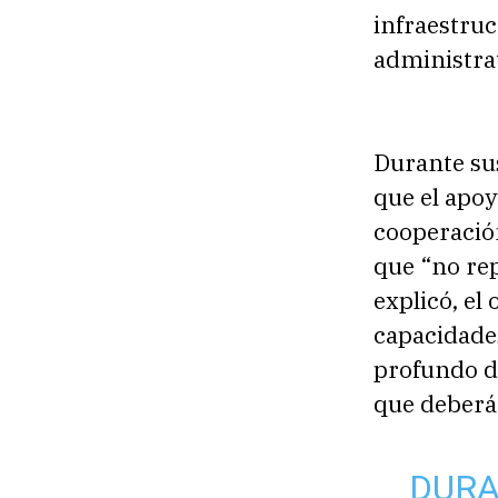
infraestruc
administra
Durante sus
que el apoy
cooperación
que “no re
explicó, el
capacidade
profundo de
que deberá
DURA