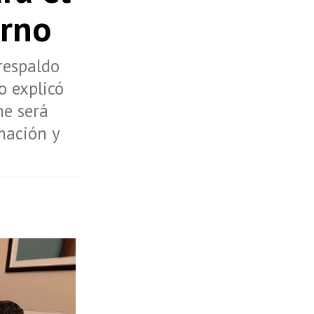
rno
respaldo
o explicó
me será
rmación y