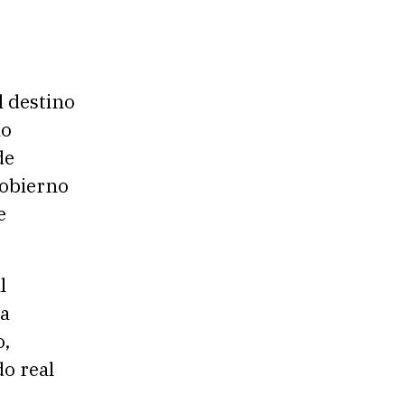
l destino
no
de
gobierno
e
l
 a
o,
o real