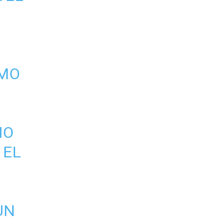
IMO
NO
 EL
UN