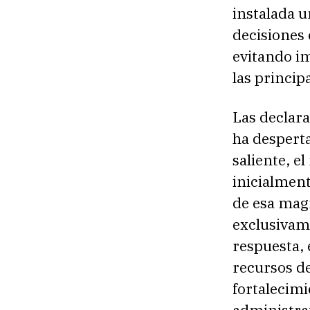
instalada 
decisiones 
evitando i
las principa
Las declara
ha despert
saliente, e
inicialmen
de esa magn
exclusivame
respuesta, 
recursos de
fortalecimi