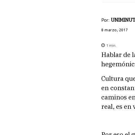
Por:
UNIMINUT
8 marzo, 2017
1
min.
Hablar de l
hegemónica 
Cultura qu
en constan
caminos en 
real, es en
Por eso el