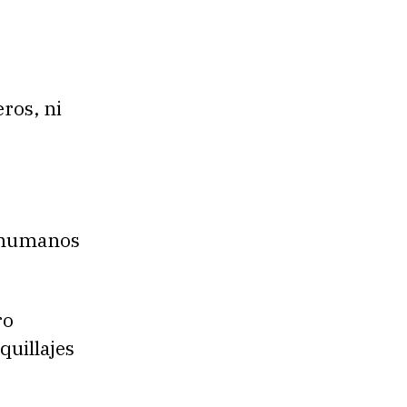
ros, ni
s humanos
ro
quillajes