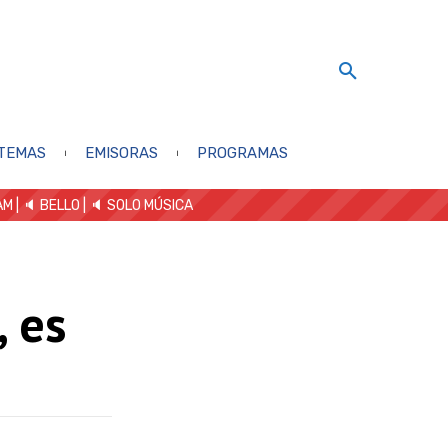
TEMAS
EMISORAS
PROGRAMAS
AM
| 🔈 BELLO
|
🔈 SOLO MÚSICA
, es