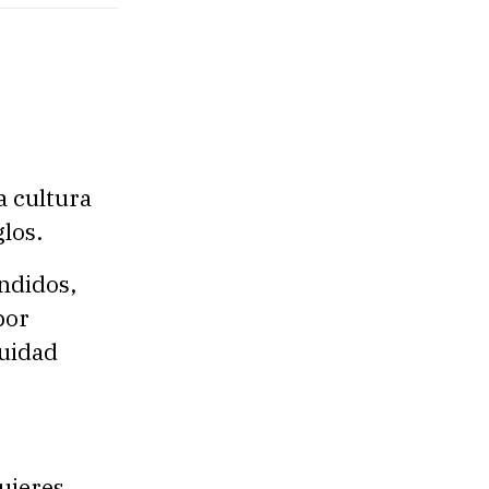
a cultura
los.
ndidos,
por
quidad
ujeres,