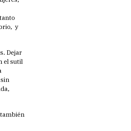
 tanto
brio, y
s. Dejar
el sutil
a
 sin
uda,
 también