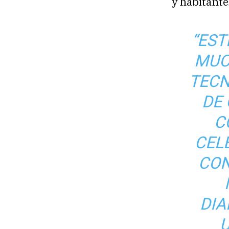
y habitante
“EST
MUC
TECN
DE 
C
CEL
CON
DIA
U