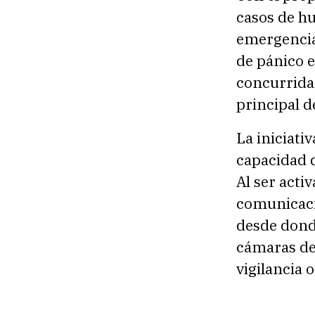
casos de hu
emergencia
de pánico e
concurridas
principal 
La iniciati
capacidad d
Al ser acti
comunicaci
desde donde
cámaras de 
vigilancia 