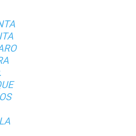
NTA
NTA
ARO
RA
.
QUE
OS
LA