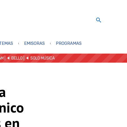
TEMAS
EMISORAS
PROGRAMAS
AM
| 🔈 BELLO
|
🔈 SOLO MÚSICA
a
nico
 en