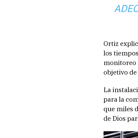
ADEC
Ortiz expli
los tiempos
monitoreo e
objetivo de
La instalac
para la com
que miles d
de Dios pa