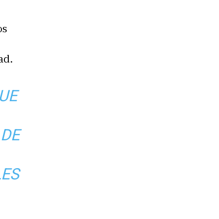
os
ad.
UE
 DE
LES