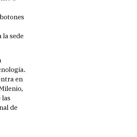
 botones
 la sede
a
cnología.
entra en
Milenio,
 las
nal de
.