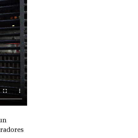
un
oradores