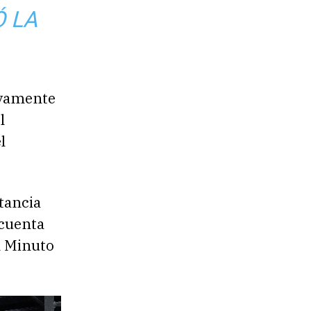
Ó LA
tivamente
l
l
rtancia
 cuenta
n Minuto