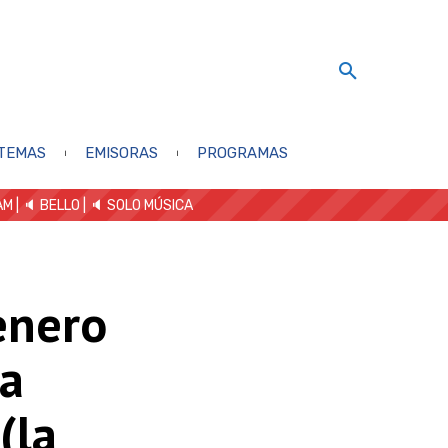
TEMAS
EMISORAS
PROGRAMAS
AM
| 🔈 BELLO
|
🔈 SOLO MÚSICA
enero
a
(la