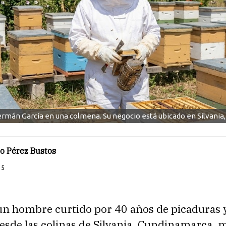
rmán García en una colmena. Su negocio está ubicado en Silvania
o Pérez Bustos
25
un hombre curtido por 40 años de picaduras y
esde las colinas de Silvania, Cundinamarca, 