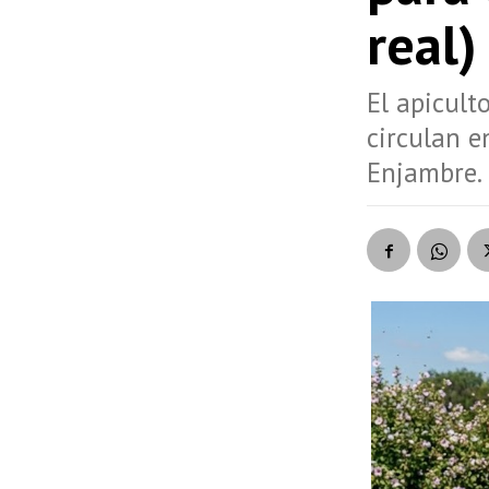
real
El apicult
circulan e
Enjambre.