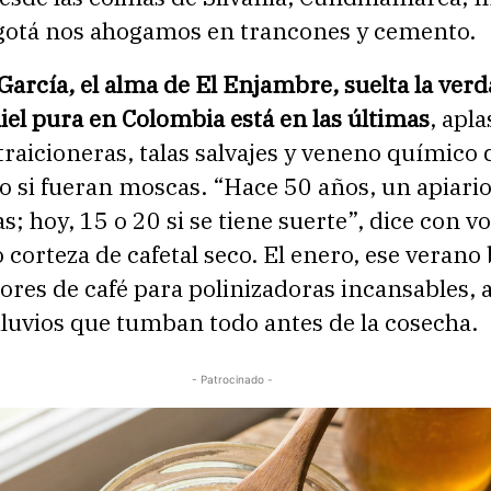
gotá nos ahogamos en trancones y cemento.
arcía, el alma de El Enjambre, suelta la ver
iel pura en Colombia está en las últimas
, apl
 traicioneras, talas salvajes y veneno químico
o si fueran moscas. “Hace 50 años, un apiari
; hoy, 15 o 20 si se tiene suerte”, dice con v
corteza de cafetal seco. El enero, ese verano
lores de café para polinizadoras incansables, 
luvios que tumban todo antes de la cosecha.​
- Patrocinado -