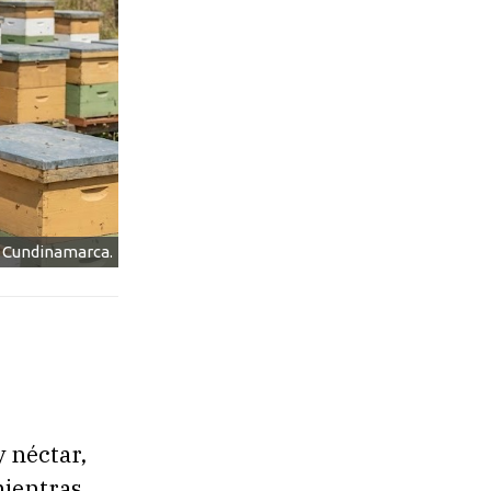
, Cundinamarca.
 néctar,
mientras