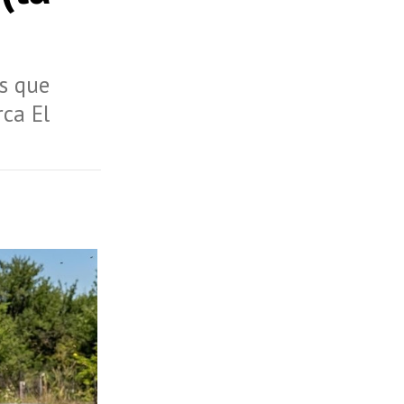
os que
rca El