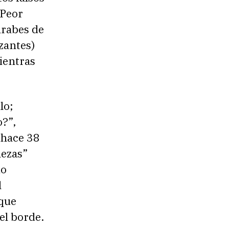
 Peor
arabes de
zantes)
mientras
lo;
o?”,
 hace 38
lezas”
do
l
 que
l borde.​