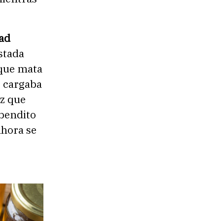
dad
astada
 que mata
o cargaba
oz que
 bendito
ahora se