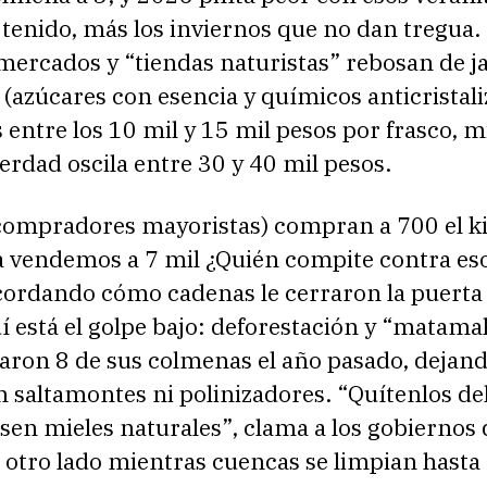
tenido, más los inviernos que no dan tregua.
mercados y “tiendas naturistas” rebosan de j
 (azúcares con esencia y químicos anticristali
 entre los 10 mil y 15 mil pesos por frasco, 
verdad oscila entre 30 y 40 mil pesos.
 compradores mayoristas) compran a 700 el ki
la vendemos a 7 mil ¿Quién compite contra es
cordando cómo cadenas le cerraron la puerta
í está el golpe bajo: deforestación y “matama
laron 8 de sus colmenas el año pasado, dejan
 saltamontes ni polinizadores. “Quítenlos de
sen mieles naturales”, clama a los gobiernos
otro lado mientras cuencas se limpian hasta e