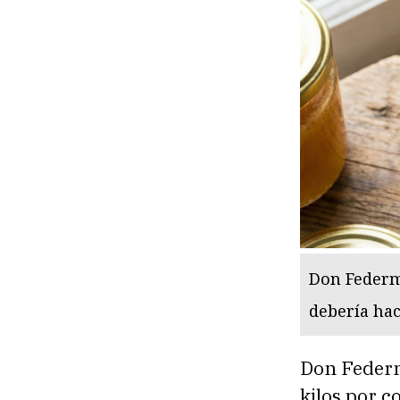
Don Federmá
debería hac
Don Federm
kilos por c