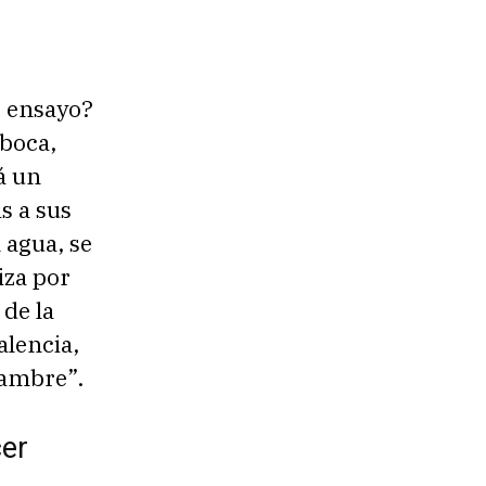
e ensayo?
 boca,
rá un
s a sus
 agua, se
iza por
 de la
alencia,
ambre”.​
cer