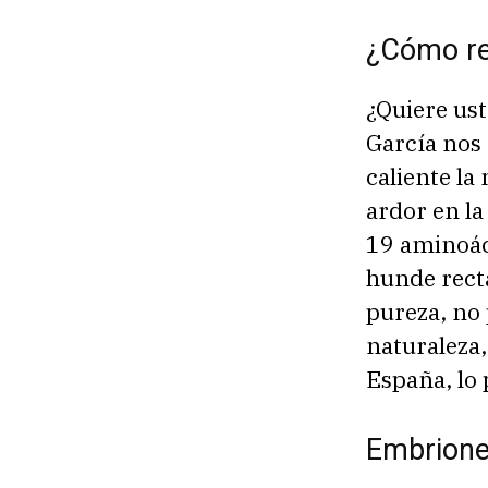
¿Cómo re
¿Quiere ust
García nos 
caliente la 
ardor en la
19 aminoáci
hunde recta
pureza, no 
naturaleza,
España, lo 
Embriones