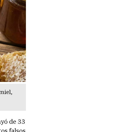
miel,
ayó de 33
os falsos