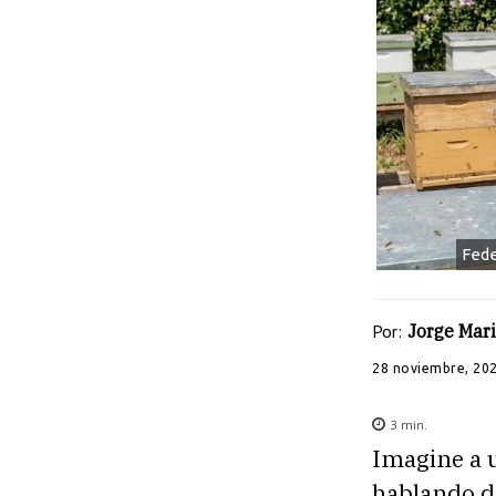
Fede
Por:
Jorge Mari
28 noviembre, 20
3
min.
Imagine a 
hablando d