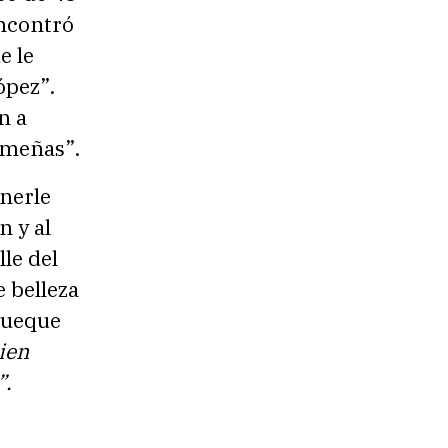
encontró
e le
ópez”.
n a
imeñas”.
onerle
n y al
le del
 belleza
rueque
ien
”.