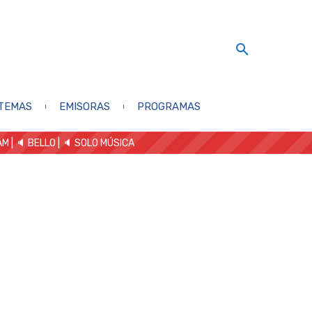
TEMAS
EMISORAS
PROGRAMAS
AM
| 🔈 BELLO
|
🔈 SOLO MÚSICA