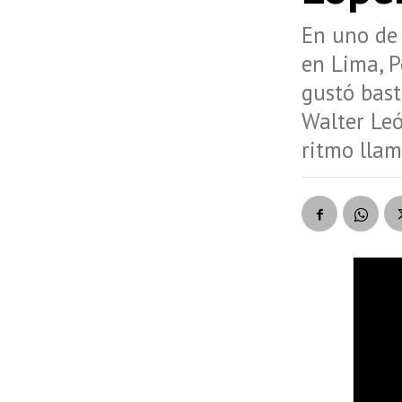
En uno de 
en Lima, P
gustó bast
Walter Leó
ritmo llam