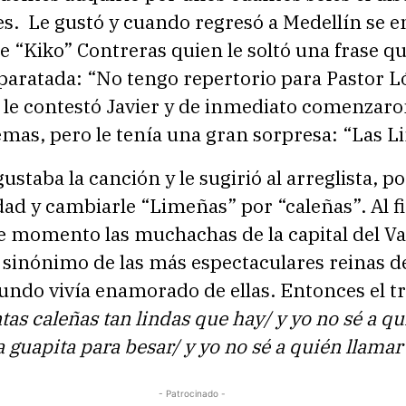
es. Le gustó y cuando regresó a Medellín se 
 “Kiko” Contreras quien le soltó una frase qu
paratada: “No tengo repertorio para Pastor L
 le contestó Javier y de inmediato comenzaro
mas, pero le tenía una gran sorpresa: “Las L
gustaba la canción y le sugirió al arreglista, p
ad y cambiarle “Limeñas” por “caleñas”. Al fi
e momento las muchachas de la capital del Val
sinónimo de las más espectaculares reinas de
undo vivía enamorado de ellas. Entonces el t
tas caleñas tan lindas que hay/ y yo no sé a qu
a guapita para besar/ y yo no sé a quién llamar
- Patrocinado -