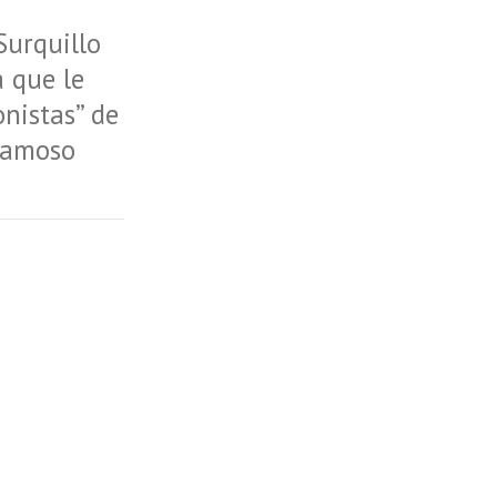
Surquillo
 que le
onistas” de
 famoso