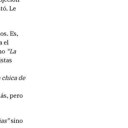
tó. Le
os. Es,
a el
omo
“La
istas
a chica de
ás, pero
ñas”
sino