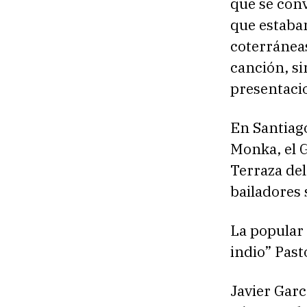
que se conv
que estaba
coterránea
canción, si
presentacio
En Santiago
Monka, el G
Terraza del
bailadores
La popular 
indio” Past
Javier Garc