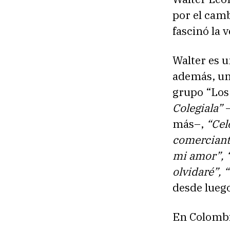
por el cam
fascinó la 
Walter es u
además, un 
grupo “Los
Colegiala”
–
más–,
“Cel
comerciante
mi amor”, “
olvidaré”, 
desde lueg
En Colombia