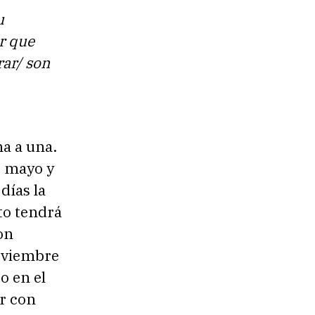
u
r que
rar/ son
na a una.
o mayo y
días la
to tendrá
on
noviembre
o en el
er con