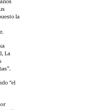
canos
us
uesto la
r.
ka
l, La
s
ñas”.
ndo “el
tor