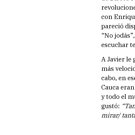
revolucion
con Enrique
pareció dis
“No jodás”,
escuchar te
A Javier le 
más velocid
cabo, en es
Cauca eran 
y todo el m
gustó:
“Tan
mirar/ tant