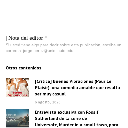
| Nota del editor *
Si usted tiene algo para decir sobre esta publicación, escriba un
correo a: jorge.perez@uniminuto.edu
Otros contenidos
[Crítica] Buenas Vibraciones (Pour Le
Plaisir): una comedia amable que resulta
ser muy casual
6 agosto, 2026
Entrevista exclusiva con Rossif
Sutherland de la serie de
Universal+, Murder in a small town, para