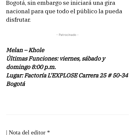
Bogotá, sin embargo se iniciará una gira
d
nacional para que todo el público la pueda
e
disfrutar.
a
u
- Patrocinado -
d
i
Melan – Khole
o
Últimas Funciones: viernes, sábado y
domingo 8:00 p.m.
Lugar:
Factoría
L’EXPLOSE Carrera 25 # 50-34
Bogotá
| Nota del editor *