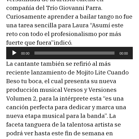
compañía del Trío Giovanni Parra.
Curiosamente aprender a bailar tango no fue
una tarea sencilla para Laura “Asumí este
reto con todo el profesionalismo por más
fuerte que fuera”indicó.
R
00:00
00:00
e
La cantante también se refirió al más
p
reciente lanzamiento de Mojito Lite Cuando
r
Beso tu boca, el cual presenta su nueva
o
producción musical Versos y Versiones
d
Volumen 2, para la intérprete esta “es una
u
canción perfecta para dedicar y marca una
c
nueva etapa musical para la banda”. La
t
faceta tanguera de la talentosa artista se
o
podrá ver hasta este fin de semana en
r