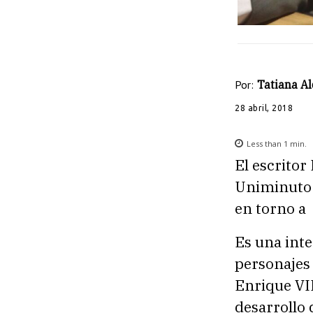
Por:
Tatiana A
28 abril, 2018
Less than 1
min.
El escritor
Uniminuto 
en torno a 
Es una int
personajes 
Enrique VII
desarrollo 