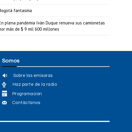
p
a
Bogotá fantasma
r
En plena pandemia Iván Duque renueva sus camionetas
a
por más de $ 9 mil 600 millones
a
u
m
Somos
e
n
Sobre las emisoras
t
Haz parte de la radio
a
Programación
r
Contáctanos
o
d
i