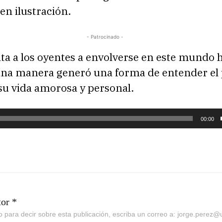
en ilustración.
- Patrocinado -
ta a los oyentes a envolverse en este mundo h
una manera generó una forma de entender el
 su vida amorosa y personal.
00:00
tor *
go para decir sobre esta publicación, escriba un correo a: jorge.perez