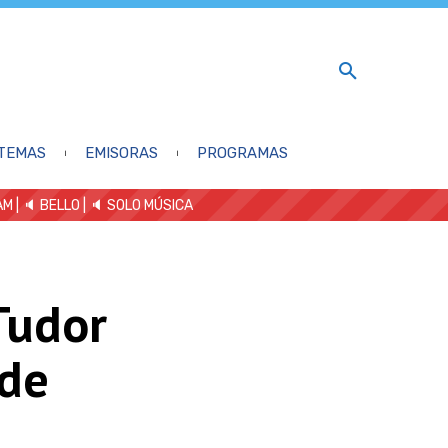
TEMAS
EMISORAS
PROGRAMAS
AM
| 🔈 BELLO
|
🔈 SOLO MÚSICA
 Tudor
 de