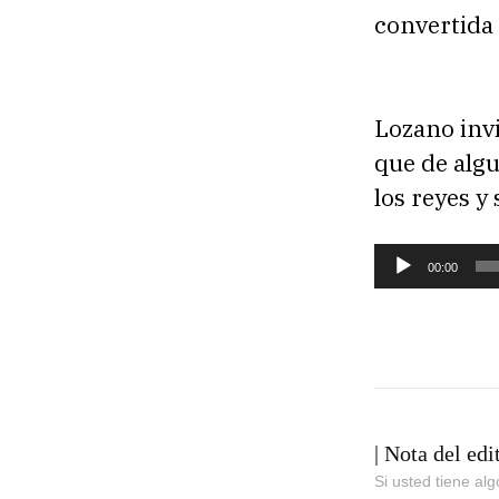
convertida 
Lozano invi
que de alg
los reyes y
R
00:00
e
p
r
o
d
| Nota del edi
u
Si usted tiene al