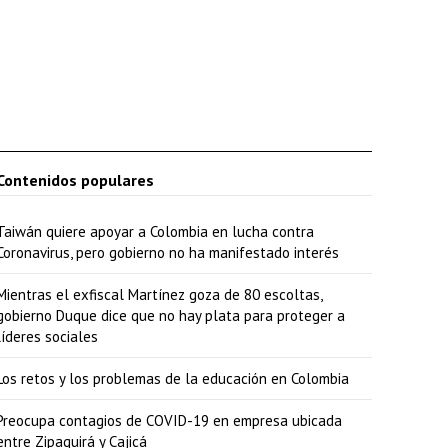
h
a
a
r
r
i
Contenidos populares
b
Taiwán quiere apoyar a Colombia en lucha contra
a
Coronavirus, pero gobierno no ha manifestado interés
/
Mientras el exfiscal Martínez goza de 80 escoltas,
a
gobierno Duque dice que no hay plata para proteger a
b
líderes sociales
a
Los retos y los problemas de la educación en Colombia
j
o
Preocupa contagios de COVID-19 en empresa ubicada
entre Zipaquirá y Cajicá