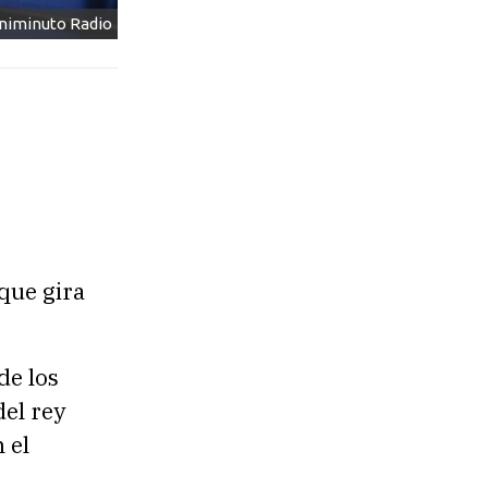
Uniminuto Radio
que gira
de los
del rey
 el