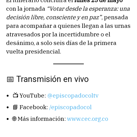
El itinerario concluirá el
lunes 25 de mayo
con la jornada
“Votar desde la esperanza: una
decisión libre, consciente y en paz”
, pensada
para acompañar a quienes llegan a las urnas
atravesados por la incertidumbre o el
desánimo, a solo seis días de la primera
vuelta presidencial.
📅 Transmisión en vivo
📺 YouTube:
@episcopadocoltv
📘 Facebook:
/episcopadocol
🌐 Más información:
www.cec.org.co