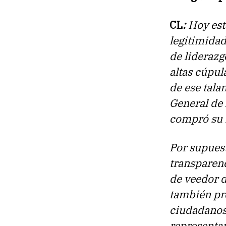
CL
:
Hoy est
legitimidad
de liderazg
altas cúpul
de ese tala
General de 
compró su r
Por supuest
transparenc
de veedor d
también pre
ciudadanos
representan