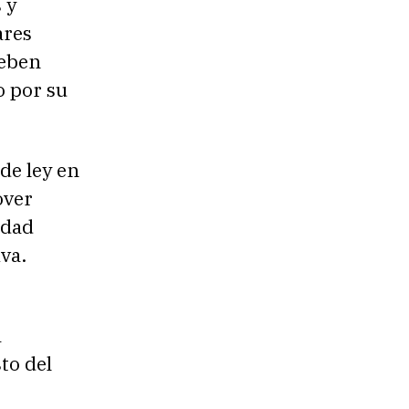
 y
ares
deben
o por su
de ley en
over
idad
va.
a
to del