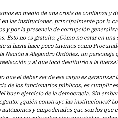
amos en medio de una crisis de confianza y d
 en las instituciones, principalmente por la c
os y por la presencia de corrupción generaliza
as. Esto no es gratuito. ¿Cómo no estar en una 
nte si hasta hace poco tuvimos como Procurad
la Nación a Alejandro Ordóñez, un personaje 
eelección y al que tocó destituirlo a la fuerza
o que el deber ser de ese cargo es garantizar l
ia de los funcionarios públicos, es cumplir es
el buen ejercicio de la democracia. Sin emba
gunto: ¿quién construye las instituciones? Lo
 autónomos y empoderados que son los que e
tes, que no solo votan sino que vigilan, piden