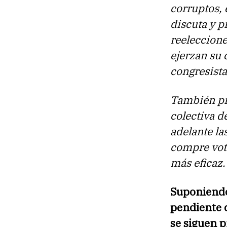
corruptos, 
discuta y p
reeleccione
ejerzan su 
congresist
También pr
colectiva 
adelante la
compre voto
más eficaz.
Suponiendo
pendiente d
se siguen 