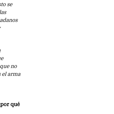
to se
las
dadanos
y
n
ue
 que no
s el arma
¿por qué