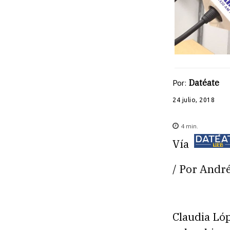
Por:
Datéate
24 julio, 2018
4
min.
Vía
/ Por André
Claudia Lóp