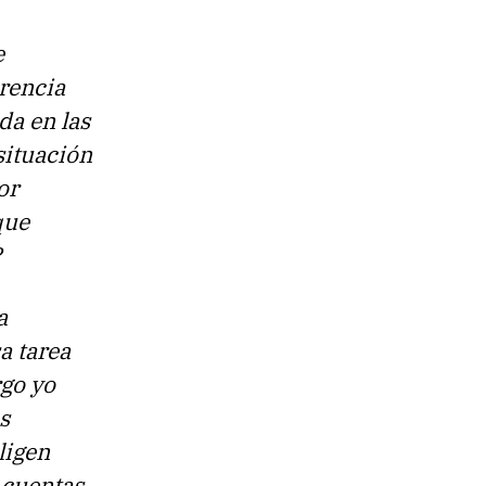
e
arencia
da en las
situación
or
que
?
a
a tarea
rgo yo
s
ligen
 cuentas,