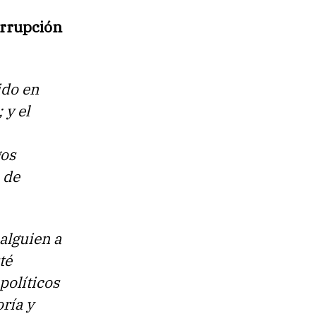
orrupción
ido en
 y el
gos
 de
alguien a
té
políticos
ría y