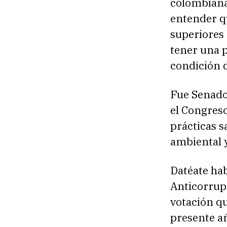
colombiana 
entender q
superiores 
tener una p
condición 
Fue Senado
el Congreso
prácticas s
ambiental y
Datéate hab
Anticorrupc
votación qu
presente a