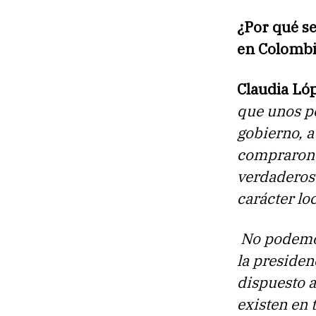
¿Por qué s
en Colomb
Claudia Ló
que unos po
gobierno, a
compraron 
verdaderos
carácter loc
No podemos
la presiden
dispuesto a
existen en 