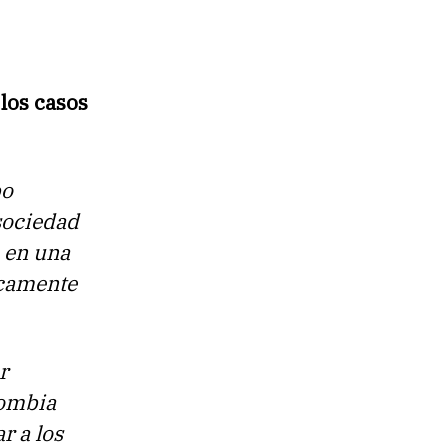
los casos
bo
sociedad
 en una
icamente
r
lombia
r a los