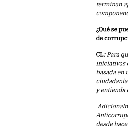
terminan ap
componenda
¿Qué se pue
de corrupc
CL
:
Para qu
iniciativas
basada en u
ciudadanía 
y entienda 
Adicionalm
Anticorrup
desde hace 