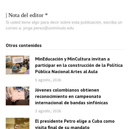
| Nota del editor *
Si usted tiene algo para decir sobre esta publicación, escriba un
correo a: jorge.perez@uniminuto.edu
Otros contenidos
MinEducación y MinCultura invitan a
participar en la construcción de la Política
Pública Nacional Artes al Aula
5 agosto, 2026
Jóvenes colombianos obtienen
reconocimiento en campeonato
internacional de bandas sinfónicas
3 agosto, 2026
El presidente Petro elige a Cuba como
visita final de su mandato