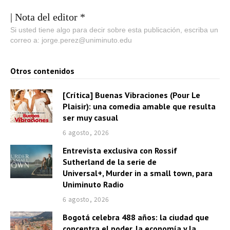
| Nota del editor *
Si usted tiene algo para decir sobre esta publicación, escriba un
correo a: jorge.perez@uniminuto.edu
Otros contenidos
[Crítica] Buenas Vibraciones (Pour Le
Plaisir): una comedia amable que resulta
ser muy casual
6 agosto, 2026
Entrevista exclusiva con Rossif
Sutherland de la serie de
Universal+, Murder in a small town, para
Uniminuto Radio
6 agosto, 2026
Bogotá celebra 488 años: la ciudad que
concentra el poder, la economía y la