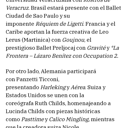
Veracruz
. Brasil estará presente con el Ballet
Ciudad de Sao Paulo y su
imponente
Réquiem de Ligetti
. Francia y el
Caribe aportan la fuerza creativa de Leo
Lerus (Martinica) con
Goujnou
, el
prestigioso Ballet Preljocaj con
Gravité
y
*La
Frontera – Lázaro Benítez con Occupation 2.
Por otro lado, Alemania participará
con Panzetti Ticconi,
presentando
Harleking
y
Aérea
. Suiza y
Estados Unidos se unen con la
coreógrafa Ruth Childs, homenajeando a
Lucinda Childs con piezas históricas
como
Pasttime
y
Calico Mingling,
mientras
que la creadora suiza Nicole