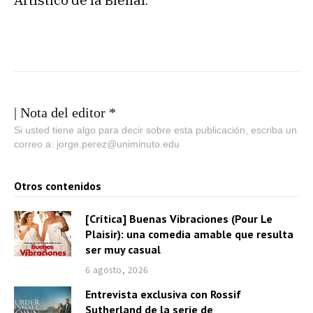
| Nota del editor *
Si usted tiene algo para decir sobre esta publicación, escriba un
correo a: jorge.perez@uniminuto.edu
Otros contenidos
[Crítica] Buenas Vibraciones (Pour Le
Plaisir): una comedia amable que resulta
ser muy casual
6 agosto, 2026
Entrevista exclusiva con Rossif
Sutherland de la serie de