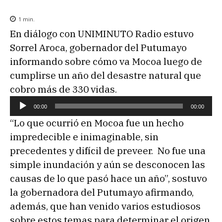
1
min.
En diálogo con UNIMINUTO Radio estuvo
Sorrel Aroca, gobernador del Putumayo
informando sobre cómo va Mocoa luego de
cumplirse un año del desastre natural que
cobro más de 330 vidas.
R
00:00
00:00
e
“Lo que ocurrió en Mocoa fue un hecho
p
impredecible e inimaginable, sin
r
precedentes y difícil de preveer. No fue una
o
simple inundación y aún se desconocen las
d
causas de lo que pasó hace un año”, sostuvo
u
la gobernadora del Putumayo afirmando,
c
además, que han venido varios estudiosos
t
sobre estos temas para determinar el origen