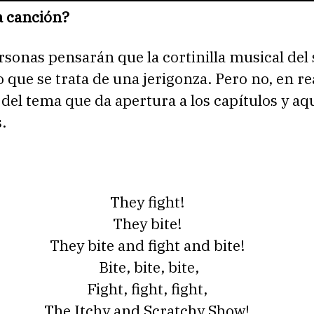
a canción?
sonas pensarán que la cortinilla musical del
 o que se trata de una jerigonza. Pero no, en r
a del tema que da apertura a los capítulos y aqu
.
They fight!
They bite!
They bite and fight and bite!
Bite, bite, bite,
Fight, fight, fight,
The Itchy and Scratchy Show!