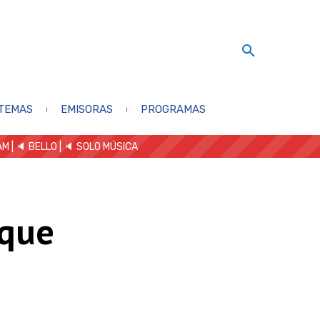
TEMAS
EMISORAS
PROGRAMAS
AM
| 🔈 BELLO
|
🔈 SOLO MÚSICA
 que