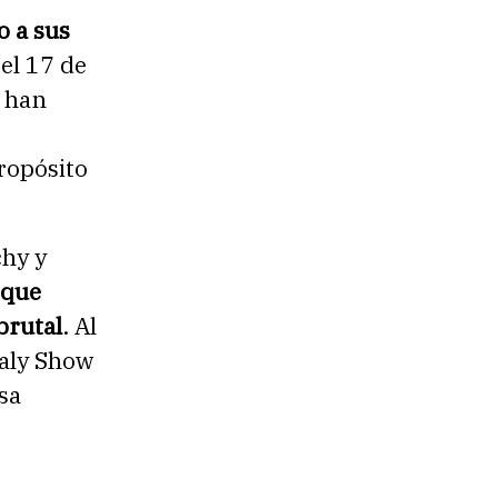
o a sus
 el 17 de
, han
ropósito
chy y
 que
brutal
. Al
Daly Show
sa