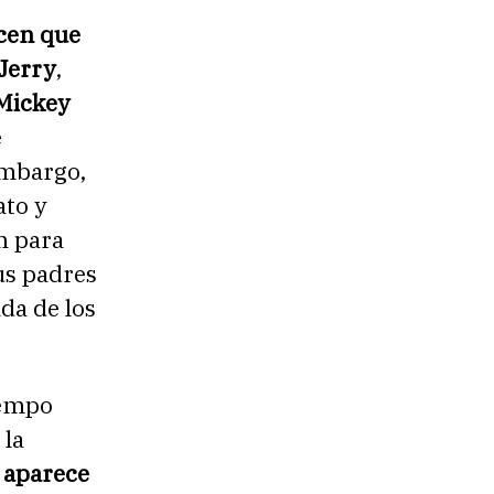
cen que
Jerry
,
Mickey
e
embargo,
ato y
ón para
us padres
da de los
iempo
 la
, aparece