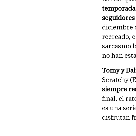
temporadas
seguidores
diciembre 
recreado, 
sarcasmo lo
no han esta
Tomy y Dal
Scratchy (
siempre res
final, el 
es una seri
disfrutan fr