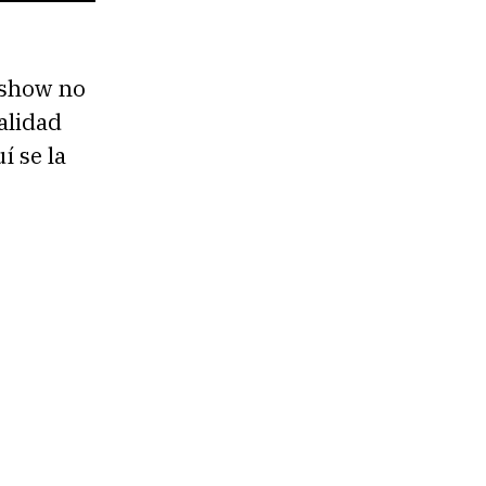
 show no
ealidad
í se la