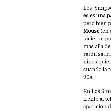
Los ‘Simps
es es una p
pero bien 
Mouse
(en 
hicieron po
más allá de
ratón satir
niños quien
cuando la t
90s.
En Los Sim
frente al t
aparición de