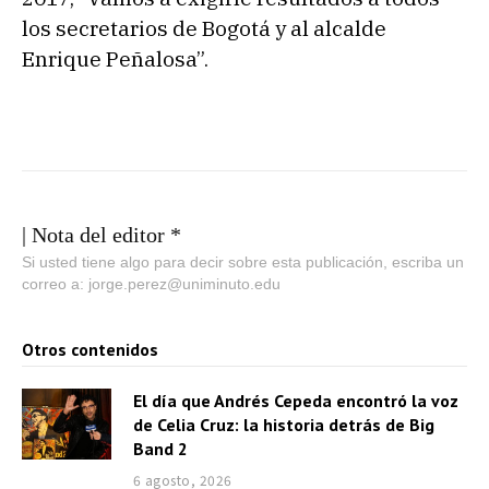
e
los secretarios de Bogotá y al alcalde
a
Enrique Peñalosa”.
u
d
i
o
| Nota del editor *
Si usted tiene algo para decir sobre esta publicación, escriba un
correo a: jorge.perez@uniminuto.edu
Otros contenidos
El día que Andrés Cepeda encontró la voz
de Celia Cruz: la historia detrás de Big
Band 2
6 agosto, 2026