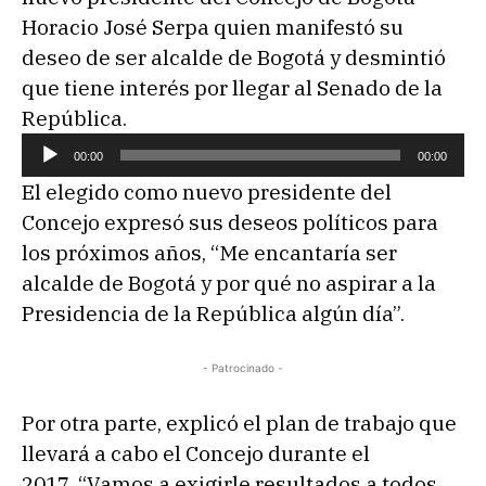
Horacio José Serpa quien manifestó su
deseo de ser alcalde de Bogotá y desmintió
que tiene interés por llegar al Senado de la
República.
R
00:00
00:00
e
El elegido como nuevo presidente del
p
Concejo expresó sus deseos políticos para
r
los próximos años, “Me encantaría ser
o
alcalde de Bogotá y por qué no aspirar a la
d
Presidencia de la República algún día”.
u
c
- Patrocinado -
t
o
Por otra parte, explicó el plan de trabajo que
r
llevará a cabo el Concejo durante el
d
2017, “Vamos a exigirle resultados a todos