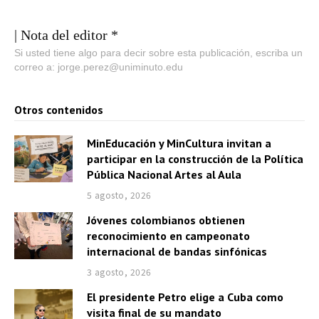
| Nota del editor *
Si usted tiene algo para decir sobre esta publicación, escriba un
correo a: jorge.perez@uniminuto.edu
Otros contenidos
MinEducación y MinCultura invitan a
participar en la construcción de la Política
Pública Nacional Artes al Aula
5 agosto, 2026
Jóvenes colombianos obtienen
reconocimiento en campeonato
internacional de bandas sinfónicas
3 agosto, 2026
El presidente Petro elige a Cuba como
visita final de su mandato