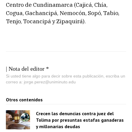
Centro de Cundinamarca (Cajicá, Chía,
Cogua, Gachancipá, Nemocón, Sopó, Tabio,
Tenjo, Tocancipá y Zipaquirá).
| Nota del editor *
Si usted tiene algo para decir sobre esta publicación, escriba un
correo a: jorge.perez@uniminuto.edu
Otros contenidos
Crecen las denuncias contra juez del
Tolima por presuntas estafas ganaderas
y millonarias deudas