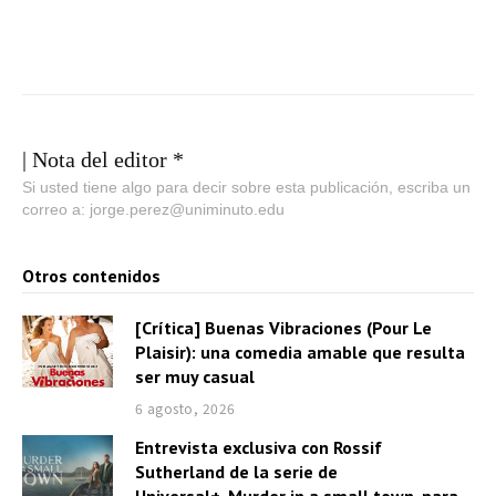
| Nota del editor *
Si usted tiene algo para decir sobre esta publicación, escriba un
correo a: jorge.perez@uniminuto.edu
Otros contenidos
[Crítica] Buenas Vibraciones (Pour Le
Plaisir): una comedia amable que resulta
ser muy casual
6 agosto, 2026
Entrevista exclusiva con Rossif
Sutherland de la serie de