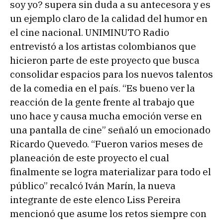
soy yo? supera sin duda a su antecesora y es
r
un ejemplo claro de la calidad del humor en
o
el cine nacional. UNIMINUTO Radio
d
entrevistó a los artistas colombianos que
u
hicieron parte de este proyecto que busca
c
consolidar espacios para los nuevos talentos
t
de la comedia en el país. “Es bueno ver la
o
reacción de la gente frente al trabajo que
r
uno hace y causa mucha emoción verse en
d
una pantalla de cine” señaló un emocionado
e
Ricardo Quevedo. “Fueron varios meses de
a
planeación de este proyecto el cual
u
finalmente se logra materializar para todo el
d
público” recalcó Iván Marín, la nueva
i
integrante de este elenco Liss Pereira
o
mencionó que asume los retos siempre con