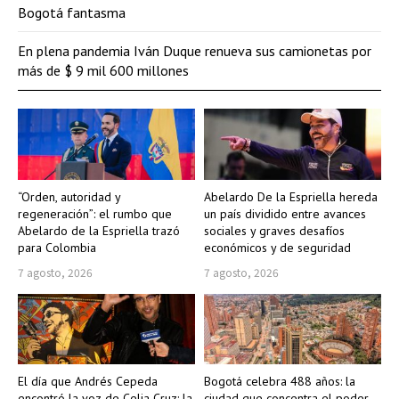
Bogotá fantasma
En plena pandemia Iván Duque renueva sus camionetas por
más de $ 9 mil 600 millones
“Orden, autoridad y
Abelardo De la Espriella hereda
regeneración”: el rumbo que
un país dividido entre avances
Abelardo de la Espriella trazó
sociales y graves desafíos
para Colombia
económicos y de seguridad
7 agosto, 2026
7 agosto, 2026
El día que Andrés Cepeda
Bogotá celebra 488 años: la
encontró la voz de Celia Cruz: la
ciudad que concentra el poder,