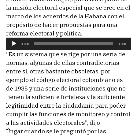
la misión electoral especial que se creo en el
marco de los acuerdos de la Habana con el
propósito de hacer propuestas para una
reforma electoral y política.
R
00:00
00:00
e
“Es un sistema que se rige por una sería de
p
normas, algunas de ellas contradictorias
r
entre si, otras bastante obsoletas, por
o
ejemplo el código electoral colombiano es
d
de 1985 y una serie de instituciones que no
u
tienen la suficiente fortaleza y la suficiente
c
legitimidad entre la ciudadanía para poder
t
cumplir las funciones de monitoreo y control
o
a las actividades electorales”, dijo
r
Úngar cuando se le preguntó por las
d