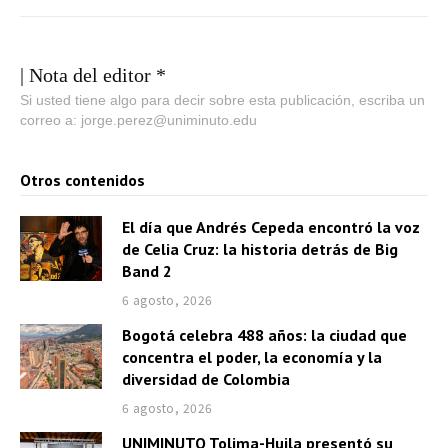
| Nota del editor *
Si usted tiene algo para decir sobre esta publicación, escriba un
correo a: jorge.perez@uniminuto.edu
Otros contenidos
El día que Andrés Cepeda encontró la voz
de Celia Cruz: la historia detrás de Big
Band 2
6 agosto, 2026
Bogotá celebra 488 años: la ciudad que
concentra el poder, la economía y la
diversidad de Colombia
6 agosto, 2026
UNIMINUTO Tolima-Huila presentó su