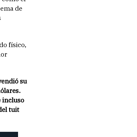
stema de
s
o físico,
lor
vendió su
ólares.
e incluso
el tuit