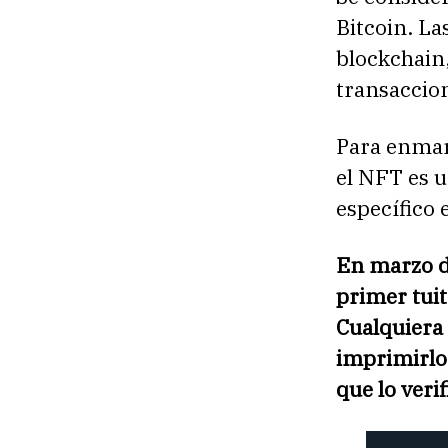
Bitcoin. L
blockchain,
transaccion
Para enmarc
el NFT es u
específico 
En marzo de
primer tuit
Cualquiera 
imprimirlo;
que lo veri