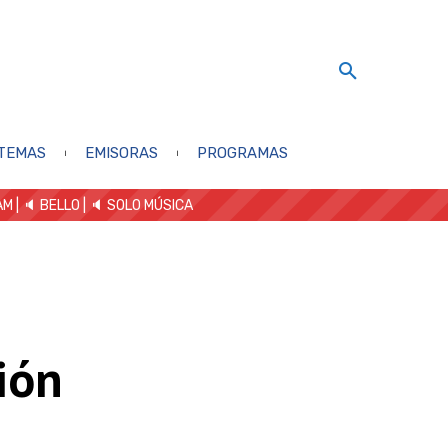
TEMAS
EMISORAS
PROGRAMAS
AM
| 🔈 BELLO
|
🔈 SOLO MÚSICA
ión