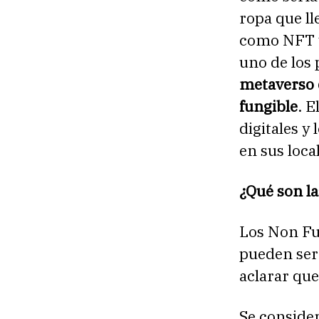
ropa que ll
como NFT y 
uno de los
metaverso d
fungible
. E
digitales y
en sus local
¿Qué son l
Los Non Fun
pueden ser 
aclarar que
Se conside