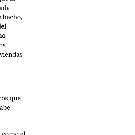
eada
e hecho,
del
no
vos
iviendas
cos que
cabe
, como el