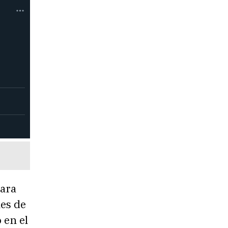
para
nes de
 en el