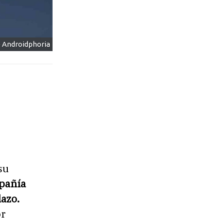
 Androidphoria
su
pañía
azo.
or