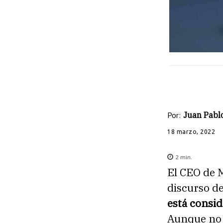
Por:
Juan Pabl
18 marzo, 2022
2
min.
El CEO de 
discurso d
está consi
Aunque no 