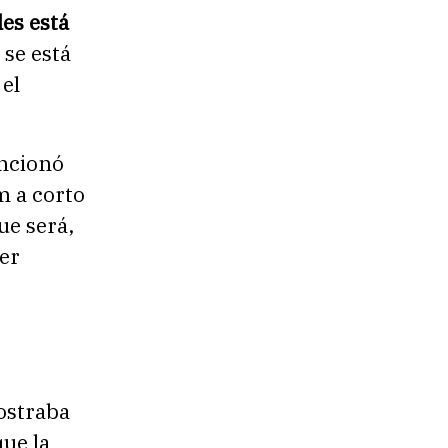
les está
se está
el
ncionó
m a corto
ue será,
er
ostraba
ue la