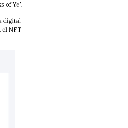
 of Ye’.
 digital
n el NFT