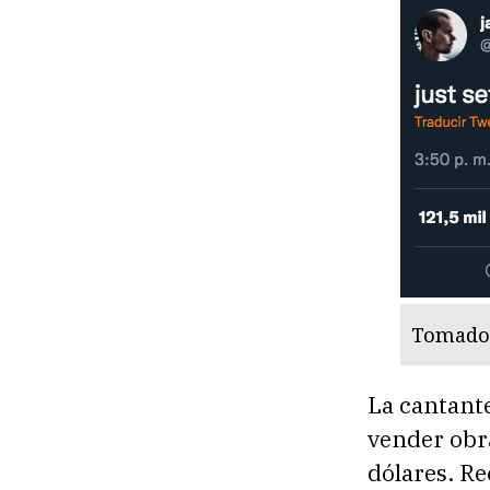
Tomado 
La cantant
vender obra
dólares. R