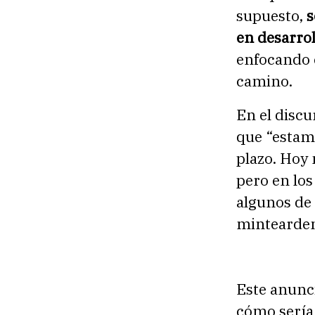
supuesto,
s
en desarrol
enfocando 
camino.
En el disc
que “estam
plazo. Hoy 
pero en los
algunos de 
mintearden
Este anunc
cómo sería