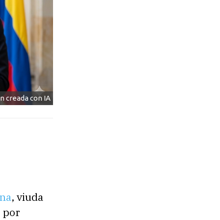
n creada con IA
ona
, viuda
r por