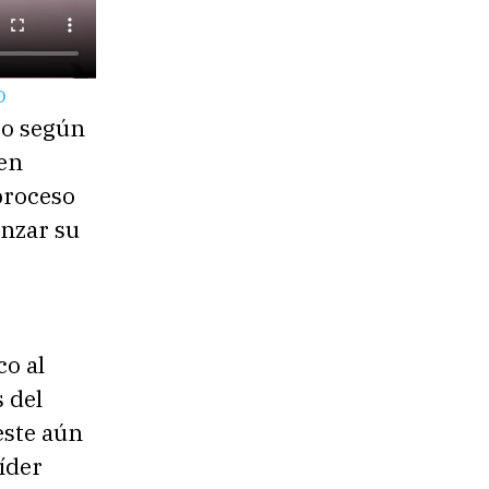
o
to según
 en
proceso
anzar su
co al
 del
este aún
líder