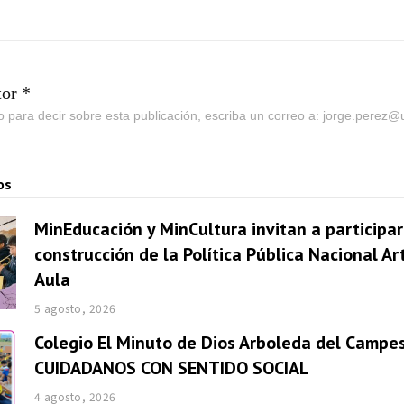
tor *
go para decir sobre esta publicación, escriba un correo a: jorge.perez
os
MinEducación y MinCultura invitan a participar
construcción de la Política Pública Nacional Ar
Aula
5 agosto, 2026
Colegio El Minuto de Dios Arboleda del Campes
CUIDADANOS CON SENTIDO SOCIAL
4 agosto, 2026