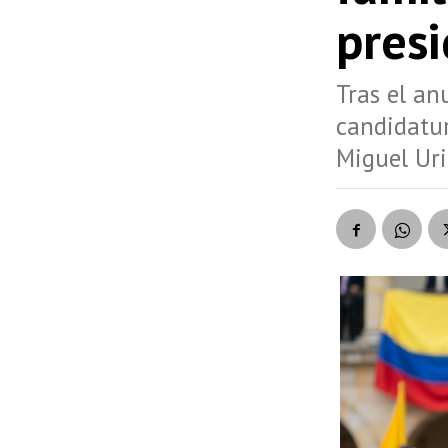
presi
Tras el an
candidatur
Miguel Ur