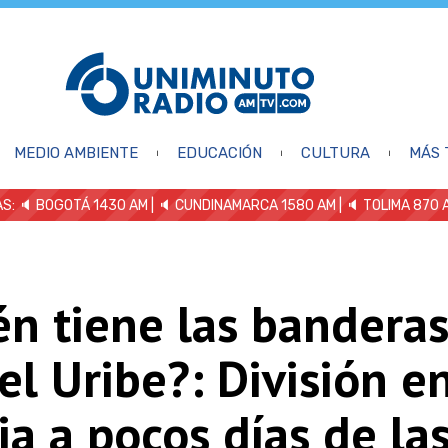
MEDIO AMBIENTE
EDUCACIÓN
CULTURA
MÁS 
S: 🔈
BOGOTÁ 1430 AM
| 🔈 CUNDINAMARCA 1580 AM
| 🔈 TOLIMA 870 
én tiene las bandera
l Uribe?: División en
ia a pocos días de la