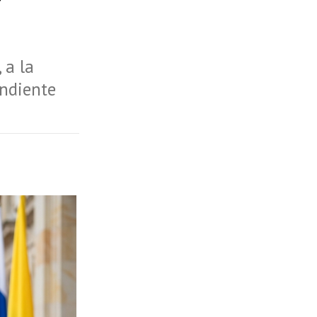
 a la
endiente