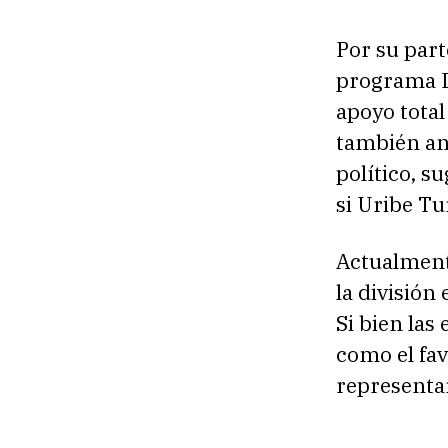
Por su part
programa D
apoyo total
también ana
político, s
si Uribe Tu
Actualmente
la división
Si bien las
como el fav
representar