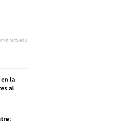
@uniminuto.edu
 en la
tes al
tre: