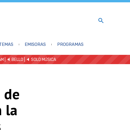
TEMAS
EMISORAS
PROGRAMAS
AM
| 🔈 BELLO
|
🔈 SOLO MÚSICA
s de
 la
s