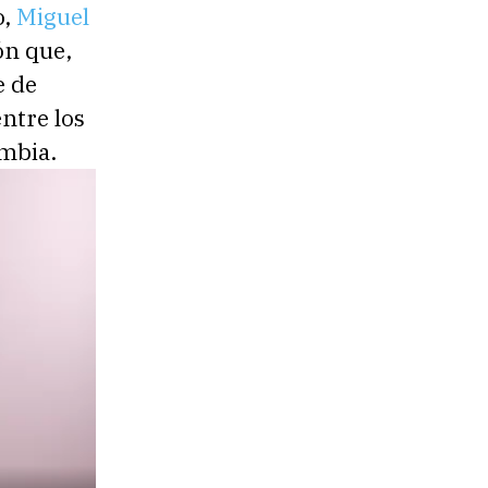
o,
Miguel
ón que,
e de
ntre los
ombia.