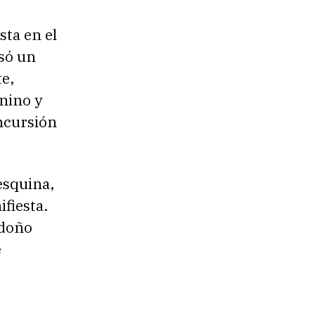
sta en el
só un
e,
nino y
incursión
esquina,
ifiesta.
ndoño
e