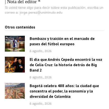
d
| Nota del editor *
u
Si usted tiene algo para decir sobre esta publicación, escriba un
correo a: jorge.perez@uniminuto.edu
c
t
o
Otros contenidos
r
Bombazo y traición en el mercado de
d
pases del fútbol europeo
e
6 agosto, 2026
a
El día que Andrés Cepeda encontró la voz
u
de Celia Cruz: la historia detrás de Big
d
Band 2
i
6 agosto, 2026
o
Bogotá celebra 488 años: la ciudad que
concentra el poder, la economía y la
diversidad de Colombia
6 agosto, 2026