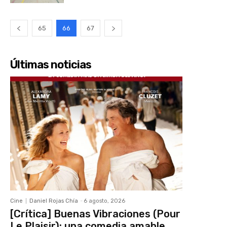
65
66
67
Últimas noticias
Cine
Daniel Rojas Chía
-
6 agosto, 2026
[Crítica] Buenas Vibraciones (Pour
Le Plaisir): una comedia amable