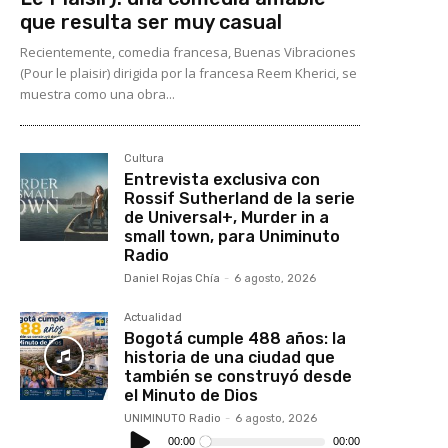
que resulta ser muy casual
Recientemente, comedia francesa, Buenas Vibraciones
(Pour le plaisir) dirigida por la francesa Reem Kherici, se
muestra como una obra...
Cultura
Entrevista exclusiva con
Rossif Sutherland de la serie
de Universal+, Murder in a
small town, para Uniminuto
Radio
Daniel Rojas Chía
-
6 agosto, 2026
Actualidad
Bogotá cumple 488 años: la
historia de una ciudad que
también se construyó desde
el Minuto de Dios
UNIMINUTO Radio
-
6 agosto, 2026
Reproductor
de
00:00
00:00