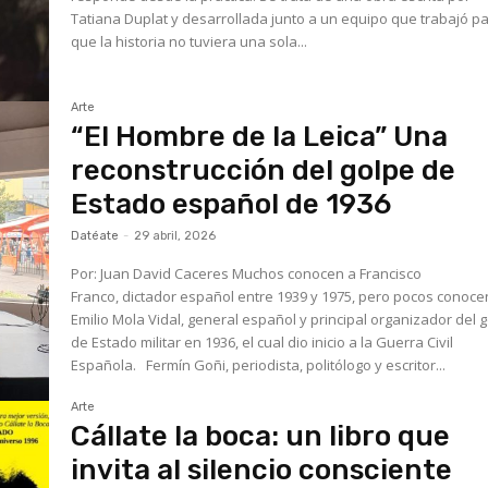
Tatiana Duplat y desarrollada junto a un equipo que trabajó p
que la historia no tuviera una sola...
Arte
“El Hombre de la Leica” Una
reconstrucción del golpe de
Estado español de 1936
Datéate
-
29 abril, 2026
Por: Juan David Caceres Muchos conocen a Francisco
Franco, dictador español entre 1939 y 1975, pero pocos conoce
Emilio Mola Vidal, general español y principal organizador del 
de Estado militar en 1936, el cual dio inicio a la Guerra Civil
Española. Fermín Goñi, periodista, politólogo y escritor...
Arte
Cállate la boca: un libro que
invita al silencio consciente