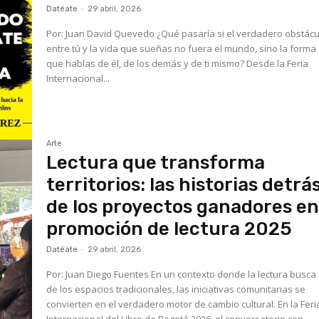
Datéate
-
29 abril, 2026
Por: Juan David Quevedo ¿Qué pasaría si el verdadero obstáculo
entre tú y la vida que sueñas no fuera el mundo, sino la forma 
que hablas de él, de los demás y de ti mismo? Desde la Feria
Internacional...
Arte
Lectura que transforma
territorios: las historias detrá
de los proyectos ganadores e
promoción de lectura 2025
Datéate
-
29 abril, 2026
Por: Juan Diego Fuentes En un contexto donde la lectura busca salir
de los espacios tradicionales, las iniciativas comunitarias se
convierten en el verdadero motor de cambio cultural. En la Feri
Internacional del Libro de Bogotá 2026, el conversatorio con...