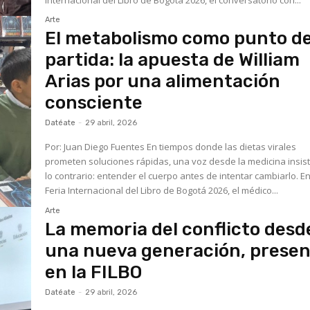
Arte
El metabolismo como punto d
partida: la apuesta de William
Arias por una alimentación
consciente
Datéate
-
29 abril, 2026
Por: Juan Diego Fuentes En tiempos donde las dietas virales
prometen soluciones rápidas, una voz desde la medicina insis
lo contrario: entender el cuerpo antes de intentar cambiarlo. En
Feria Internacional del Libro de Bogotá 2026, el médico...
Arte
La memoria del conflicto desd
una nueva generación, prese
en la FILBO
Datéate
-
29 abril, 2026