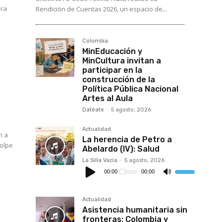
ara
Rendición de Cuentas 2026, un espacio de...
Colombia
MinEducación y
MinCultura invitan a
participar en la
construcción de la
Política Pública Nacional
Artes al Aula
Datéate
-
5 agosto, 2026
Actualidad
n a
La herencia de Petro a
golpe
Abelardo (IV): Salud
La Silla Vacía
-
5 agosto, 2026
Reproductor
de
00:00
00:00
Utiliza
audio
las
teclas
de
flecha
Actualidad
arriba/abajo
Asistencia humanitaria sin
para
aumentar
fronteras: Colombia y