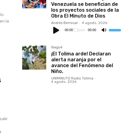
o
Venezuela se benefician de
disminuir
los proyectos sociales de la
el
volumen.
Obra El Minuto de Dios
en la
Andrés Berrocal
-
4 agosto, 2026
Reproductor
de
00:00
00:00
Utiliza
audio
las
teclas
de
flecha
Ibagué
arriba/abajo
¡El Tolima arde! Declaran
para
aumentar
alerta naranja por el
o
avance del Fenómeno del
disminuir
Niño.
el
volumen.
s
UNIMINUTO Radio Tolima
-
4 agosto, 2026
n
a