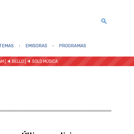
TEMAS
EMISORAS
PROGRAMAS
AM
| 🔈 BELLO
|
🔈 SOLO MÚSICA