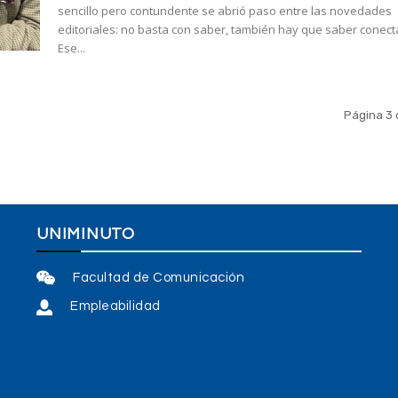
sencillo pero contundente se abrió paso entre las novedades
editoriales: no basta con saber, también hay que saber conect
Ese...
Página 3 
UNIMINUTO
Facultad de Comunicación
Empleabilidad