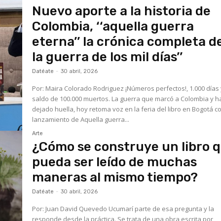
Nuevo aporte a la historia de
Colombia, ‘‘aquella guerra
eterna’’ la crónica completa d
la guerra de los mil días’’
Datéate
-
30 abril, 2026
Por: Maira Colorado Rodriguez ¡Números perfectos!, 1.000 días y un
saldo de 100.000 muertos. La guerra que marcó a Colombia y h
dejado huella, hoy retoma voz en la feria del libro en Bogotá co
lanzamiento de Aquella guerra...
Arte
¿Cómo se construye un libro 
pueda ser leído de muchas
maneras al mismo tiempo?
Datéate
-
30 abril, 2026
Por: Juan David Quevedo Ucumarí parte de esa pregunta y la
responde desde la práctica. Se trata de una obra escrita por