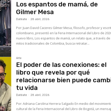
Los espantos de mamá, de
Gilmer Mesa
Datéate
-
28 abril, 2026
Por: Juan David Caceres Gilmer Mesa, filosofo, profesor y escritor
colombiano, presentó en la Feria Internacional del Libro de 202
nuevo libro, Los espantos de mamá, un relato que, a través de 
mitos tradicionales de Colombia, busca retratar...
Arte
El poder de las conexiones: el
libro que revela por qué
relacionarse bien puede camb
tu vida
Datéate
-
28 abril, 2026
Por: Adriana Carolina Herrera Salgado En medio del movimiento
cultural de la Feria Internacional del Libro de Bogotá, un mensa