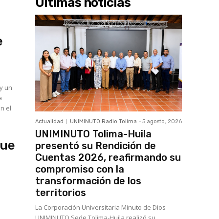
Últimas noticias
e
a
n el
Actualidad
UNIMINUTO Radio Tolima
-
5 agosto, 2026
UNIMINUTO Tolima-Huila
que
presentó su Rendición de
Cuentas 2026, reafirmando su
compromiso con la
transformación de los
territorios
La Corporación Universitaria Minuto de Dios –
UNIMINUTO Sede Tolima-Huila realizó su