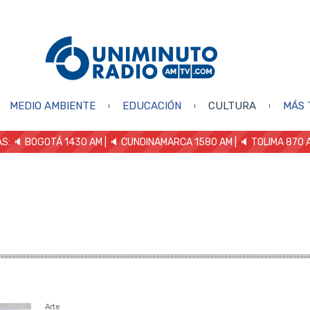
MEDIO AMBIENTE
EDUCACIÓN
CULTURA
MÁS 
S: 🔈
BOGOTÁ 1430 AM
| 🔈 CUNDINAMARCA 1580 AM
| 🔈 TOLIMA 870 
Arte