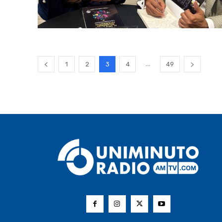
...
1
2
3
4
49