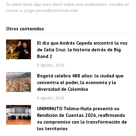
t
Si usted tiene algo para decir sobre esta publicación, escriba un
correo a: jorge.perez@uniminuto.edu
o
r
d
Otros contenidos
e
El día que Andrés Cepeda encontró la voz
a
de Celia Cruz: la historia detrás de Big
u
Band 2
d
6 agosto, 2026
i
Bogotá celebra 488 años: la ciudad que
o
concentra el poder, la economía y la
diversidad de Colombia
6 agosto, 2026
UNIMINUTO Tolima-Huila presentó su
Rendición de Cuentas 2026, reafirmando
su compromiso con la transformación de
los territorios