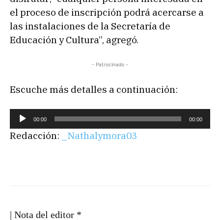
el proceso de inscripción podrá acercarse a
las instalaciones de la Secretaría de
Educación y Cultura”, agregó.
- Patrocinado -
Escuche más detalles a continuación:
R
00:00
00:00
e
Redacción:
_Nathalymora03
p
r
o
d
u
c
| Nota del editor *