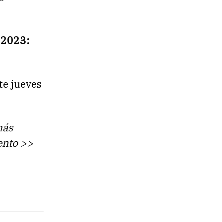
 2023:
te jueves
más
vento >>