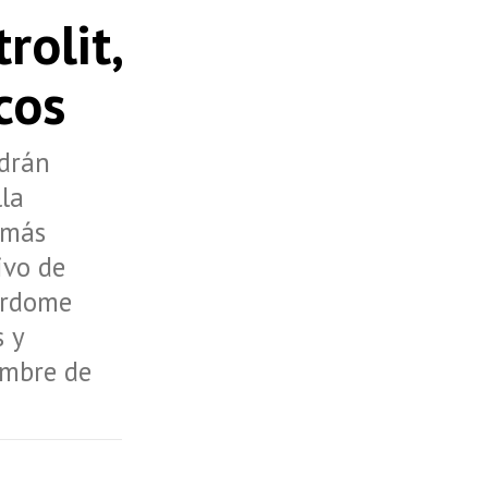
rolit,
cos
odrán
lla
 más
ivo de
perdome
 y
embre de