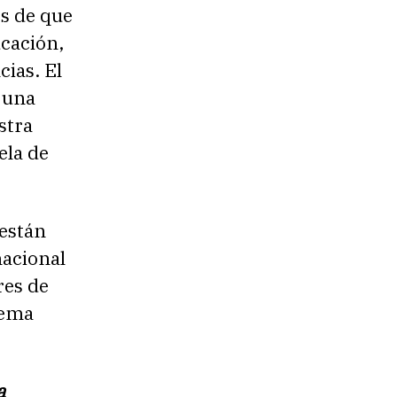
s de que
ucación,
ias. El
 una
stra
ela de
 están
nacional
res de
tema
a