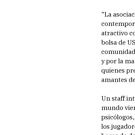
“La asocia
contemporá
atractivo 
bolsa de U
comunidad 
y por la ma
quienes pre
amantes de 
Un staff in
mundo viene
psicólogos,
los jugador