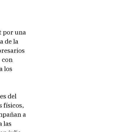
t por una
a de la
presarios
s con
a los
es del
 físicos,
ompañan a
 las