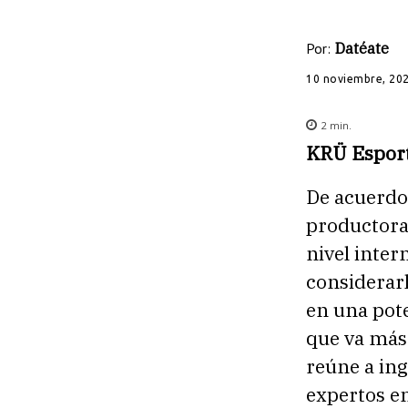
Por:
Datéate
10 noviembre, 20
2
min.
KRÜ Esport
De acuerdo 
productoras
nivel inter
considerarl
en una pote
que va más 
reúne a in
expertos en