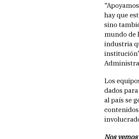
“Apoyamos 
hay que est
sino tambié
mundo de l
industria q
institució
Administrac
Los equipos
dados para
al país se 
contenidos,
involucrado
Nos vemos 