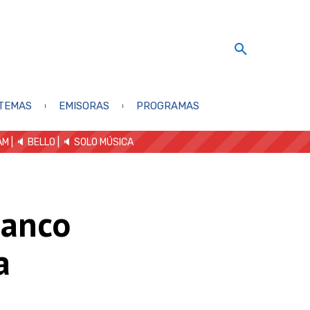
TEMAS
EMISORAS
PROGRAMAS
AM
| 🔈 BELLO
|
🔈 SOLO MÚSICA
Banco
a