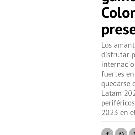
Colom
prese
Los amante
disfrutar 
internacio
fuertes en
quedarse c
Latam 202
periférico
2023 en el