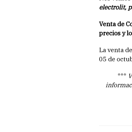
electrolit, 
Venta de C
precios y l
La venta de
05 de octu
***
V
informac