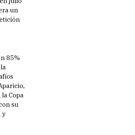
en julio
era un
etición
 un 85%
la
afíos
Aparicio,
 la Copa
 con su
 y