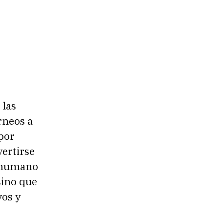
 las
rneos a
por
vertirse
l humano
sino que
vos y