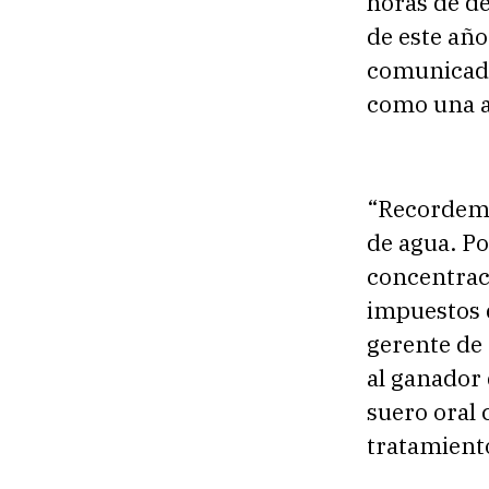
horas de de
de este año
comunicado
como una a
“Recordemo
de agua. Po
concentraci
impuestos d
gerente de 
al ganador 
suero oral 
tratamiento